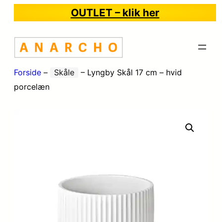
OUTLET – klik her
Forside
–
Skåle
–
Lyngby Skål 17 cm – hvid
porcelæn