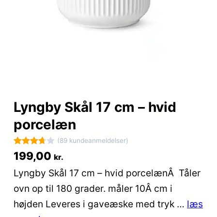
Lyngby Skål 17 cm – hvid
porcelæn
(89 kundeanmeldelser)
Bedømt
89
199,00
kr.
som
Lyngby Skål 17 cm – hvid porcelænÂ Tåler
3.7
ud
ovn op til 180 grader. måler 10Â cm i
af 5
baseret
højden Leveres i gaveæske med tryk …
læs
på