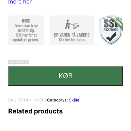
mere her
kundebed
ømmels
er
KØB
SKU:
5711841101706
Categorys:
Skåle
Related products