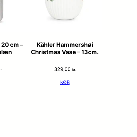
 20 cm –
Kähler Hammershøi
elæn
Christmas Vase – 13cm.
329,00
r.
kr.
KØB