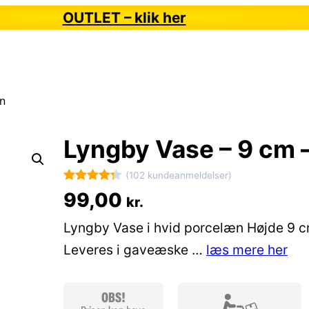
OUTLET – klik her
n
Lyngby Vase – 9 cm 
(102 kundeanmeldelser)
Bedømt
102
99,00
kr.
som
4.3
Lyngby Vase i hvid porcelæn Højde 9 
ud af 5
baseret
Leveres i gaveæske …
læs mere her
på
kundebedø
mmelser