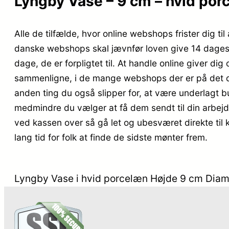
Lyngby Vase – 9 cm – hvid por
Alle de tilfælde, hvor online webshops frister dig til
danske webshops skal jævnfør loven give 14 dages r
dage, de er forpligtet til. At handle online giver dig
sammenligne, i de mange webshops der er på det da
anden ting du også slipper for, at være underlagt bu
medmindre du vælger at få dem sendt til din arbejds
ved kassen over så gå let og ubesværet direkte til 
lang tid for folk at finde de sidste mønter frem.
Lyngby Vase i hvid porcelæn Højde 9 cm Diam