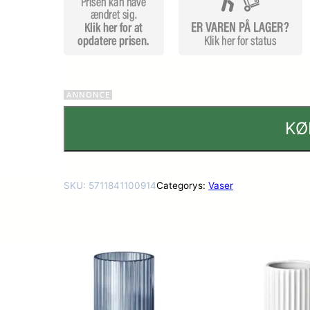
KØ
SKU:
5711841100914
Categorys:
Vaser