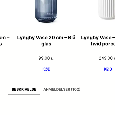
cm –
Lyngby Vase 20 cm – Blå
Lyngby Vase –
s
glas
hvid porc
99,00
249,00
kr.
k
KØB
KØB
BESKRIVELSE
ANMELDELSER (102)