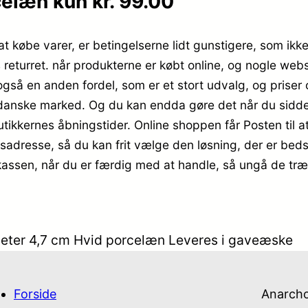
celæn kun kr. 99.00
 at købe varer, er betingelserne lidt gunstigere, som ikke 
eturret. når produkterne er købt online, og nogle web
 også en anden fordel, som er et stort udvalg, og priser o
nske marked. Og du kan endda gøre det når du sidder 
tikkernes åbningstider. Online shoppen får Posten til at 
adresse, så du kan frit vælge den løsning, der er beds
kassen, når du er færdig med at handle, så ungå de træl
eter 4,7 cm Hvid porcelæn Leveres i gaveæske
Forside
Anarch