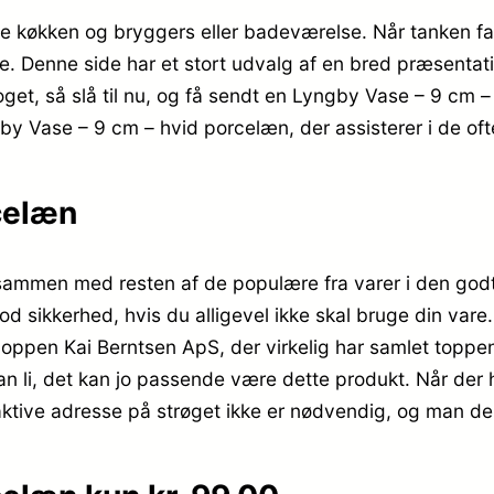
 køkken og bryggers eller badeværelse. Når tanken fal
e. Denne side har et stort udvalg af en bred præsentat
noget, så slå til nu, og få sendt en Lyngby Vase – 9 cm 
by Vase – 9 cm – hvid porcelæn, der assisterer i de ofte 
celæn
ammen med resten af de populære fra varer i den godt
god sikkerhed, hvis du alligevel ikke skal bruge din var
ppen Kai Berntsen ApS, der virkelig har samlet toppen 
kan li, det kan jo passende være dette produkt. Når der
ttraktive adresse på strøget ikke er nødvendig, og man 