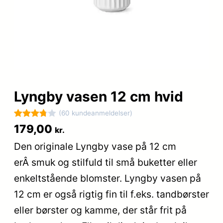
Lyngby vasen 12 cm hvid
(60 kundeanmeldelser)
Bedømt
60
179,00
kr.
som
Den originale Lyngby vase på 12 cm
3.8
ud af
erÂ smuk og stilfuld til små buketter eller
5
baseret
enkeltstående blomster. Lyngby vasen på
på
12 cm er også rigtig fin til f.eks. tandbørster
kundebed
eller børster og kamme, der står frit på
ømmels