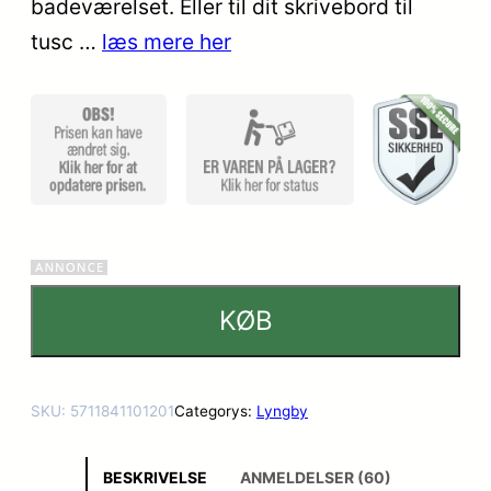
er
badeværelset. Eller til dit skrivebord til
tusc …
læs mere her
KØB
SKU:
5711841101201
Categorys:
Lyngby
BESKRIVELSE
ANMELDELSER (60)