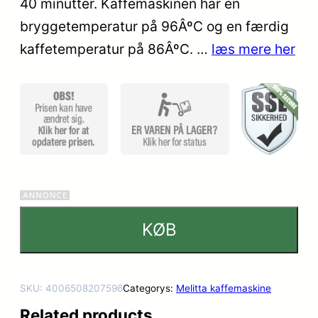
40 minutter. Kaffemaskinen har en
mmelser
bryggetemperatur på 96ÂºC og en færdig
kaffetemperatur på 86ÂºC. …
læs mere her
KØB
SKU:
4006508207596
Categorys:
Melitta kaffemaskine
Related products