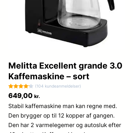
Melitta Excellent grande 3.0
Kaffemaskine – sort
(104 kundeanmeldelser)
Bedømt
104
649,00
kr.
som
4.2
Stabil kaffemaskine man kan regne med.
ud af 5
Den brygger op til 12 kopper af gangen.
baseret
på
Den har 2 varmelegemer og autosluk efter
kundebedø