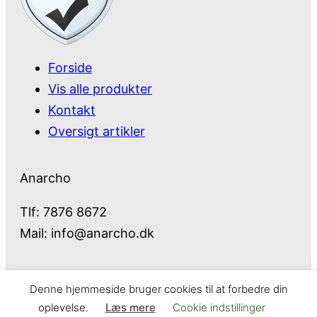
Forside
Vis alle produkter
Kontakt
Oversigt artikler
Anarcho
Tlf: 7876 8672
Mail:
info@anarcho.dk
Denne hjemmeside bruger cookies til at forbedre din
Anarcho – alt i Hårde Hvidevarer
oplevelse.
Læs mere
Cookie indstillinger