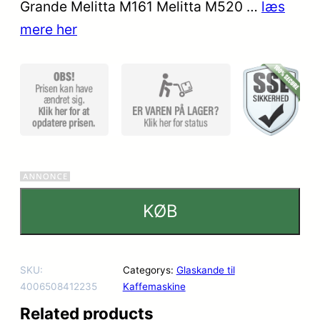
kundebedø
Grande Melitta M161 Melitta M520 …
læs
mmelser
mere her
KØB
SKU:
Categorys:
Glaskande til
4006508412235
Kaffemaskine
Related products