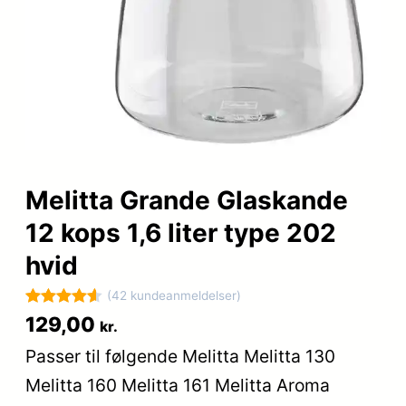
Melitta Grande Glaskande
12 kops 1,6 liter type 202
hvid
(42 kundeanmeldelser)
Bedømt
42
129,00
kr.
som
4.6
Passer til følgende Melitta Melitta 130
ud af 5
Melitta 160 Melitta 161 Melitta Aroma
baseret på