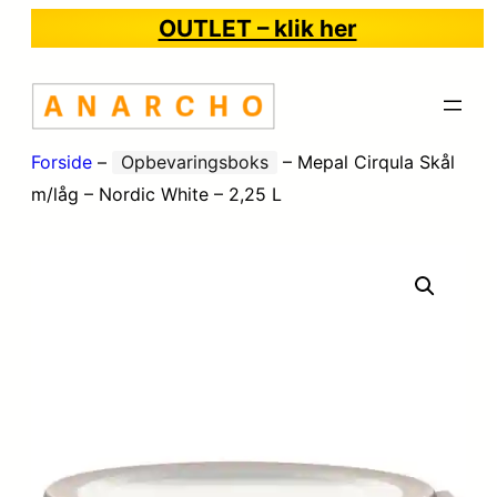
OUTLET – klik her
Forside
–
Opbevaringsboks
–
Mepal Cirqula Skål
m/låg – Nordic White – 2,25 L