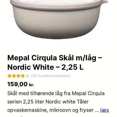
Mepal Cirqula Skål m/låg –
Nordic White – 2,25 L
(101 kundeanmeldelser)
Bedømt
101
159,00
kr.
som
Skål med tilhørende låg fra Mepal Cirqula
3.8
ud af
serien 2,25 liter Nordic white Tåler
5
baseret
opvaskemaskine, mikroovn og fryser …
læs
på