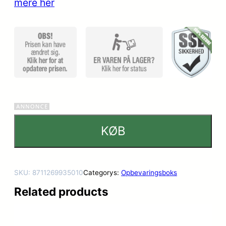
mere her
kundebed
ømmels
er
KØB
SKU:
8711269935010
Categorys:
Opbevaringsboks
Related products