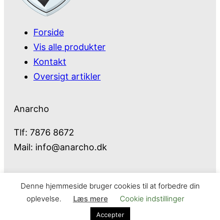
Forside
Vis alle produkter
Kontakt
Oversigt artikler
Anarcho
Tlf: 7876 8672
Mail:
info@anarcho.dk
Denne hjemmeside bruger cookies til at forbedre din
Anarcho – alt i Hårde Hvidevarer
oplevelse.
Læs mere
Cookie indstillinger
Cookie- og privatlivspolitik
Kontakt
Accepter