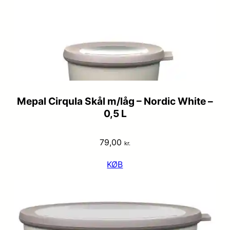
Mepal Cirqula Skål m/låg – Nordic White –
0,5 L
79,00
kr.
KØB