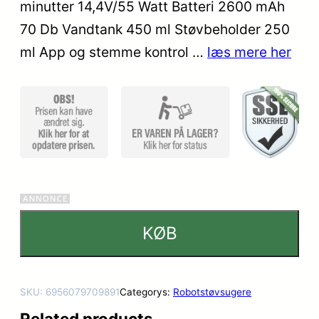
kundebedø
minutter 14,4V/55 Watt Batteri 2600 mAh
mmelser
70 Db Vandtank 450 ml Støvbeholder 250
ml App og stemme kontrol …
læs mere her
KØB
SKU:
6956079709891
Categorys:
Robotstøvsugere
Related products