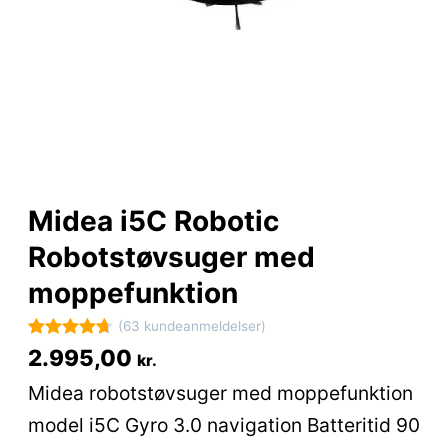
Midea i5C Robotic
Robotstøvsuger med
moppefunktion
(63 kundeanmeldelser)
Bedømt
63
2.995,00
kr.
som
4.7
Midea robotstøvsuger med moppefunktion
ud af 5
model i5C Gyro 3.0 navigation Batteritid 90
baseret på