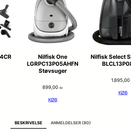
-4CR
Nilfisk One
Nilfisk Select 
LGRPC13P05AHFN
BLCL13P0
Støvsuger
1.895,0
899,00
kr.
KØB
KØB
BESKRIVELSE
ANMELDELSER (80)