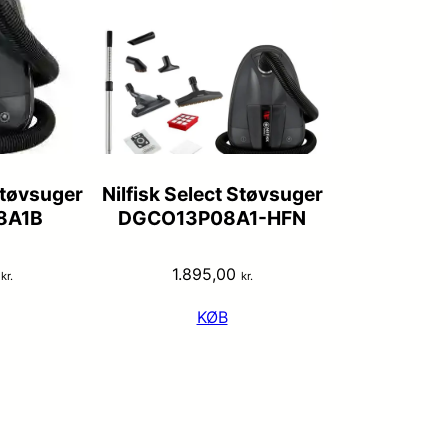
Støvsuger
Nilfisk Select Støvsuger
8A1B
DGCO13P08A1-HFN
0
1.895,00
kr.
kr.
KØB