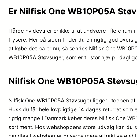
Er Nilfisk One WB10P05A Støv
Hårde hvidevarer er ikke til at undvære i flere rum 
frysere. Her på siden finder du en rigtig god overs
at købe det på er nu, så sendes Nilfisk One WB10P05
WB10P05A Støvsuger, som er til stor hjælp i daglig
Nilfisk One WB10P05A Støvsu
Nilfisk One WB10P05A Støvsuger ligger i toppen af
Husk du får hele lovpligtige 14 dages returret som e
rigtig mange i Danmark køber deres Nilfisk One WB
sortiment. Hos webshoppens store udvalg kan du sho
handles i webshop er priserne mere attraktive end i