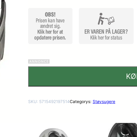
KØ
SKU:
5715492197514
Categorys:
Støvsugere