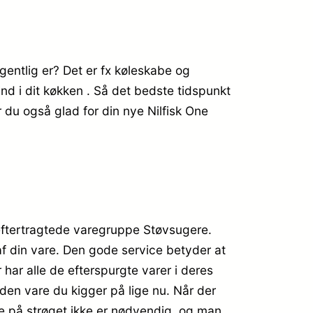
gentlig er? Det er fx køleskabe og
nd i dit køkken . Så det bedste tidspunkt
 du også glad for din nye Nilfisk One
eftertragtede varegruppe Støvsugere.
 af din vare. Den gode service betyder at
ar alle de efterspurgte varer i deres
den vare du kigger på lige nu. Når der
sse på strøget ikke er nødvendig, og man