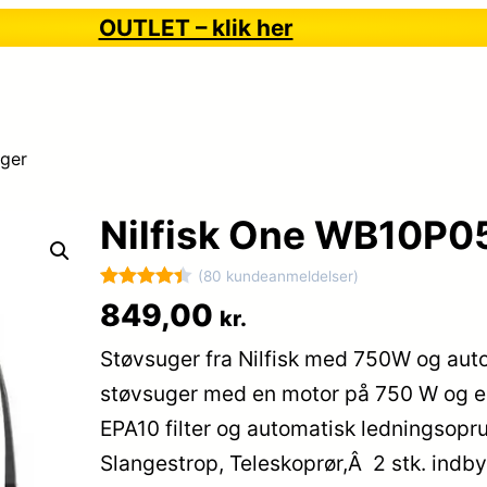
OUTLET – klik her
ger
Nilfisk One WB10P0
(80 kundeanmeldelser)
Bedømt
80
849,00
kr.
som
4.4
Støvsuger fra Nilfisk med 750W og aut
ud af 5
baseret
støvsuger med en motor på 750 W og e
på
EPA10 filter og automatisk ledningsopr
kundebedø
Slangestrop, Teleskoprør,Â 2 stk. indby
mmelser