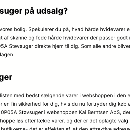
suger på udsalg?
i vores bolig. Spekulerer du på, hvad hårde hvidevarer e
igt af skønne og fede hårde hvidevarer der passer godt i
A Støvsuger direkte hjem til dig. Som alle andre bliver
dagen.
ger
 listen med bedst sælgende varer i webshoppen i den 
r en fin sikkerhed for dig, hvis du nu fortryder dig køb
10P05A Støvsuger i webshoppen Kai Berntsen ApS, der h
ppe løs efter lækre varer, og der er det oplagte valg 
 butikkerne- det er effekten af, at den attraktive adre