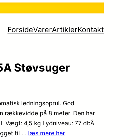
Forside
Varer
Artikler
Kontakt
5A Støvsuger
omatisk ledningsoprul. God
n rækkevidde på 8 meter. Den har
ul. Vægt: 4,5 kg Lydniveau: 77 dbÂ
gget til …
læs mere her