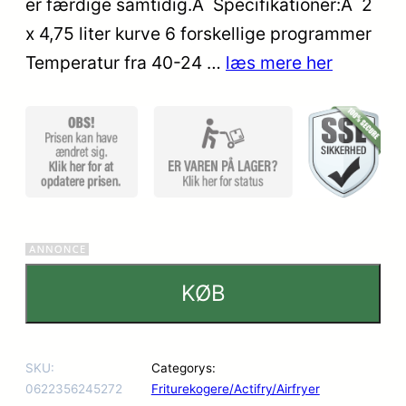
er færdige samtidig.Â Specifikationer:Â 2
ømmelse
x 4,75 liter kurve 6 forskellige programmer
r
Temperatur fra 40-24 …
læs mere her
KØB
SKU:
Categorys:
0622356245272
Friturekogere/Actifry/Airfryer