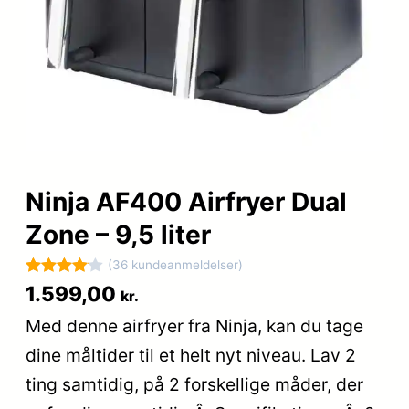
Ninja AF400 Airfryer Dual
Zone – 9,5 liter
(36 kundeanmeldelser)
Bedømt
36
1.599,00
kr.
som
4.1
Med denne airfryer fra Ninja, kan du tage
ud af 5
dine måltider til et helt nyt niveau. Lav 2
baseret
på
ting samtidig, på 2 forskellige måder, der
kundebed