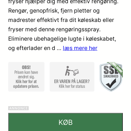
fryser hjælper dig med effektiv rengøring.
baseret
på
Rengør, genopfrisk, fjern pletter og
kundebed
madrester effektivt fra dit køleskab eller
ømmels
fryser med denne rengøringsspray.
er
Eliminere ubehagelige lugte i køleskabet,
og efterlader en d …
læs mere her
KØB