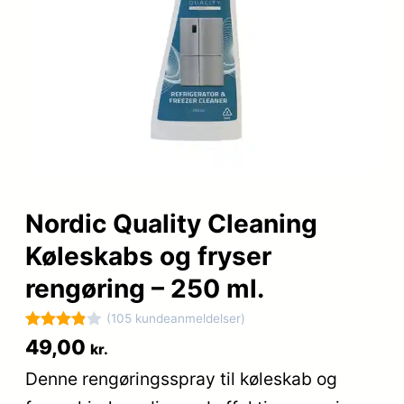
Nordic Quality Cleaning
Køleskabs og fryser
rengøring – 250 ml.
(105 kundeanmeldelser)
Bedømt
105
49,00
kr.
som
3.9
Denne rengøringsspray til køleskab og
ud af 5