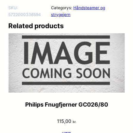
SKU:
Categorys:
Håndsteamer og
5722000336594
strygejern
Related products
Philips Fnugfjerner GC026/80
115,00
kr.