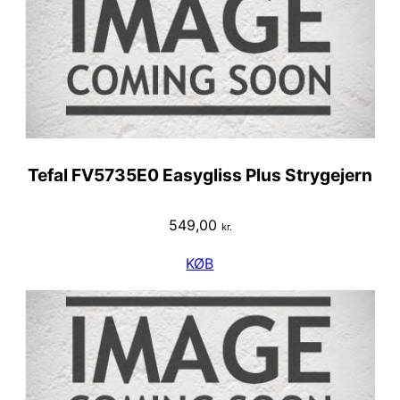
Tefal FV5735E0 Easygliss Plus Strygejern
549,00
kr.
KØB