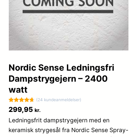
Nordic Sense Ledningsfri
Dampstrygejern – 2400
watt
(24 kundeanmeldelser)
Bedømt
24
299,95
kr.
som
4.7
Ledningsfrit dampstrygejern med en
ud af 5
keramisk strygesål fra Nordic Sense Spray-
baseret på