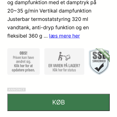
kundebedø
og dampfunktion med et damptryk på
mmelser
20~35 g/min Vertikal dampfunktion
Justerbar termostatstyring 320 ml
vandtank, anti-dryp funktion og en
fleksibel 360 g …
læs mere her
KØB