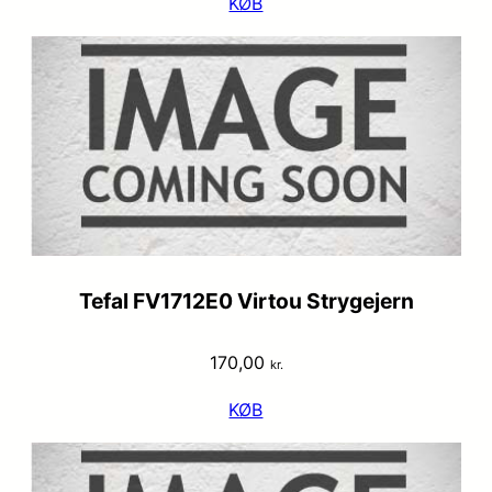
KØB
Tefal FV1712E0 Virtou Strygejern
170,00
kr.
KØB