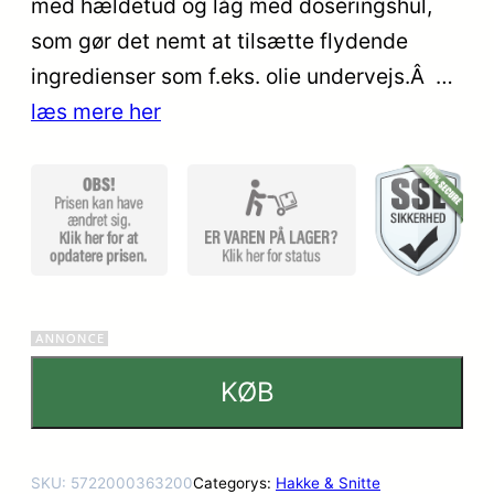
med hældetud og låg med doseringshul,
kundebe
som gør det nemt at tilsætte flydende
dømmel
ser
ingredienser som f.eks. olie undervejs.Â …
læs mere her
KØB
SKU:
5722000363200
Categorys:
Hakke & Snitte