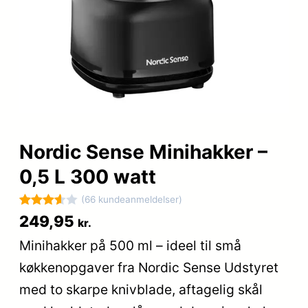
Nordic Sense Minihakker –
0,5 L 300 watt
(66 kundeanmeldelser)
Bedømt
66
249,95
kr.
som
Minihakker på 500 ml – ideel til små
3.6
ud
køkkenopgaver fra Nordic Sense Udstyret
af 5
baseret
med to skarpe knivblade, aftagelig skål
på