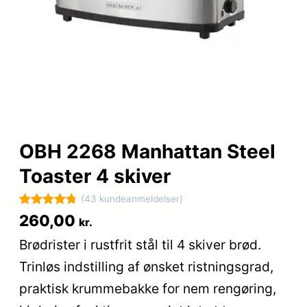
OBH 2268 Manhattan Steel
Toaster 4 skiver
(43 kundeanmeldelser)
Bedømt
43
260,00
kr.
som
4.8
Brødrister i rustfrit stål til 4 skiver brød.
ud af 5
Trinløs indstilling af ønsket ristningsgrad,
baseret på
kundebedø
praktisk krummebakke for nem rengøring,
mmelser