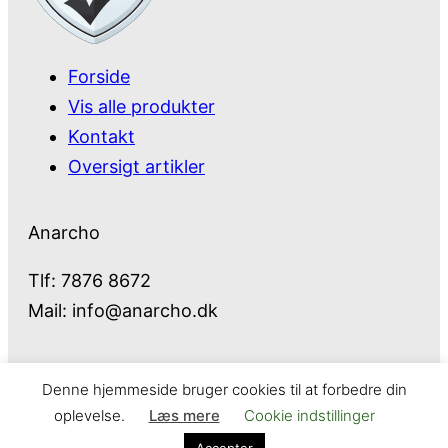
Forside
Vis alle produkter
Kontakt
Oversigt artikler
Anarcho
Tlf: 7876 8672
Mail:
info@anarcho.dk
Denne hjemmeside bruger cookies til at forbedre din
Anarcho – alt i Hårde Hvidevarer
oplevelse.
Læs mere
Cookie indstillinger
Cookie- og privatlivspolitik
Kontakt