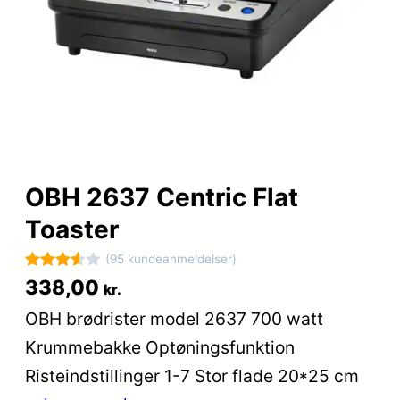
OBH 2637 Centric Flat
Toaster
(95 kundeanmeldelser)
Bedømt
95
338,00
kr.
som
OBH brødrister model 2637 700 watt
3.6
ud
Krummebakke Optøningsfunktion
af 5
baseret
Risteindstillinger 1-7 Stor flade 20*25 cm
på