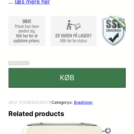
…
læs mere her
kundebe
dømmel
ser
KØB
SKU:
5708642026376
Categorys:
Brødrister
Related products