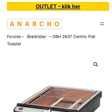
OUTLET – klik her
Forside
–
Brødrister
–
OBH 2637 Centric Flat
Toaster