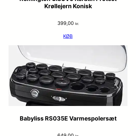
Krøllejern Konisk
399,00
kr.
KØB
Babyliss RS035E Varmespolersæt
649,00
kr.