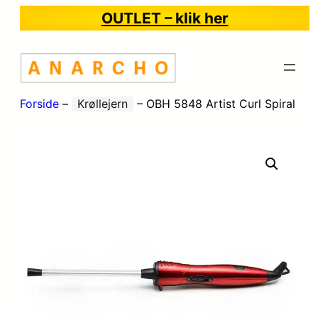
OUTLET – klik her
Forside
–
Krøllejern
–
OBH 5848 Artist Curl Spiral