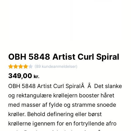
OBH 5848 Artist Curl Spiral
(89 kundeanmeldelser)
Bedømt
89
349,00
kr.
som
4
OBH 5848 Artist Curl SpiralÂ Â Det slanke
ud af 5
og rektangulære krøllejern booster håret
baseret
på
med masser af fylde og stramme snoede
kundebed
krøller. Behold definering eller børst
ømmelse
krøllerne igennem for en fortryllende afro
r