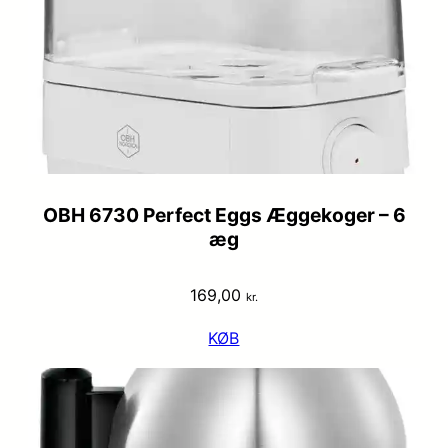
OBH 6730 Perfect Eggs Æggekoger – 6
æg
169,00
kr.
KØB