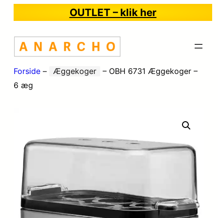
OUTLET – klik her
Forside
–
Æggekoger
–
OBH 6731 Æggekoger –
6 æg