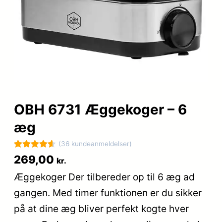
OBH 6731 Æggekoger – 6
æg
(36 kundeanmeldelser)
Bedømt
36
269,00
kr.
som
4.6
Æggekoger Der tilbereder op til 6 æg ad
ud af 5
gangen. Med timer funktionen er du sikker
baseret på
kundebedø
på at dine æg bliver perfekt kogte hver
mmelser