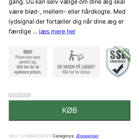
gang. Du kan selv vælge om dine æg skal
være blød-, mellem- eller hårdkogte. Med
lydsignal der fortæller dig når dine æg er
færdige …
læs mere her
KØB
SKU:
5708642067317
Categorys:
Æggekoger