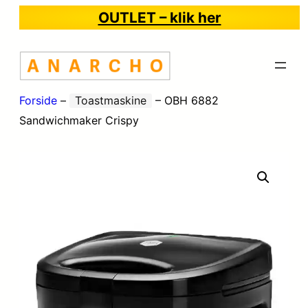
OUTLET – klik her
Forside
–
Toastmaskine
–
OBH 6882
Sandwichmaker Crispy