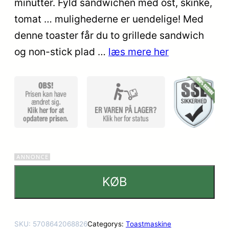
minutter. Fyld sandwichen med ost, skinke,
tomat … mulighederne er uendelige! Med
denne toaster får du to grillede sandwich
og non-stick plad …
læs mere her
KØB
SKU:
5708642068826
Categorys:
Toastmaskine