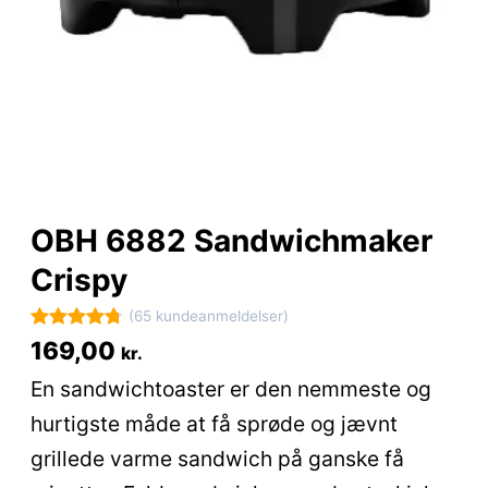
OBH 6882 Sandwichmaker
Crispy
(65 kundeanmeldelser)
Bedømt
65
169,00
kr.
som
4.8
En sandwichtoaster er den nemmeste og
ud af 5
hurtigste måde at få sprøde og jævnt
baseret på
kundebedø
grillede varme sandwich på ganske få
mmelser