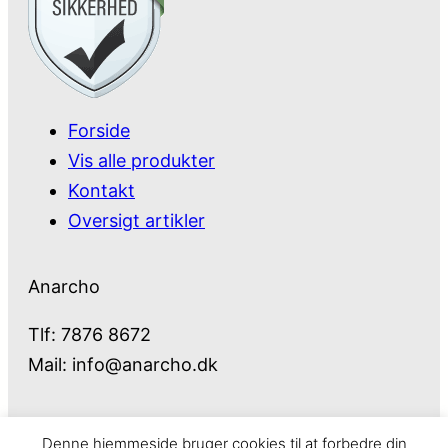
Forside
Vis alle produkter
Kontakt
Oversigt artikler
Anarcho
Tlf: 7876 8672
Mail:
info@anarcho.dk
Denne hjemmeside bruger cookies til at forbedre din
Anarcho – alt i Hårde Hvidevarer