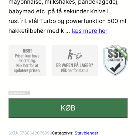
mayonnaise, milkshakes, pandekagedej,
ømmelse
babymad etc. på få sekunder Knive i
r
rustfrit stål Turbo og powerfunktion 500 ml
hakketilbehør med k …
læs mere her
KØB
SKU:
5708642076999
Categorys:
Stavblender