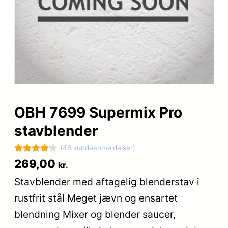
OBH 7699 Supermix Pro
stavblender
(46 kundeanmeldelser)
Bedømt
46
269,00
kr.
som
4.1
Stavblender med aftagelig blenderstav i
ud af 5
rustfrit stål Meget jævn og ensartet
baseret
på
blendning Mixer og blender saucer,
kundebed