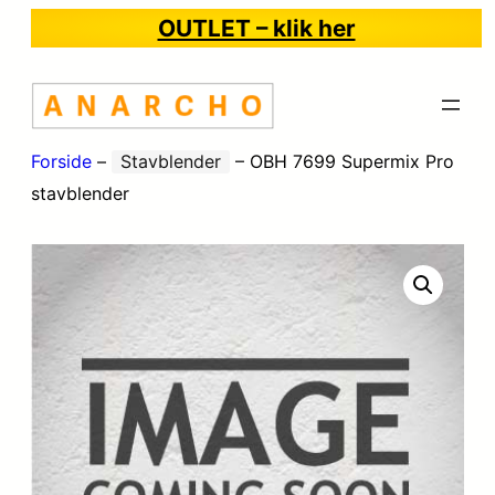
OUTLET – klik her
Forside
–
Stavblender
–
OBH 7699 Supermix Pro
stavblender