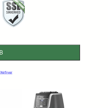
B
/Airfryer