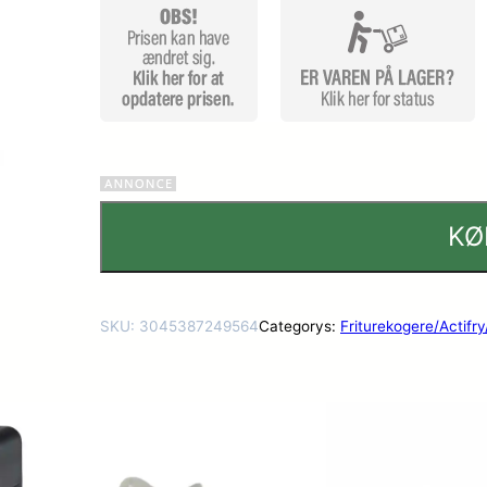
KØ
SKU:
3045387249564
Categorys:
Friturekogere/Actifry