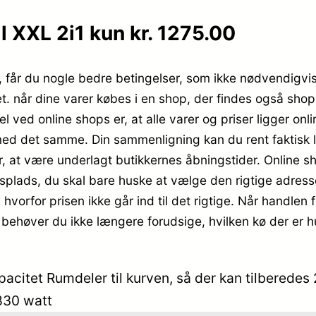
 XXL 2i1 kun kr. 1275.00
får du nogle bedre betingelser, som ikke nødvendigvis f
et. når dine varer købes i en shop, der findes også sh
 ved online shops er, at alle varer og priser ligger onl
med det samme. Din sammenligning kan du rent faktisk l
or, at være underlagt butikkernes åbningstider. Online sh
ejdsplads, du skal bare huske at vælge den rigtige adress
 hvorfor prisen ikke går ind til det rigtige. Når handlen 
ehøver du ikke længere forudsige, hvilken kø der er hurti
pacitet Rumdeler til kurven, så der kan tilberedes 
830 watt