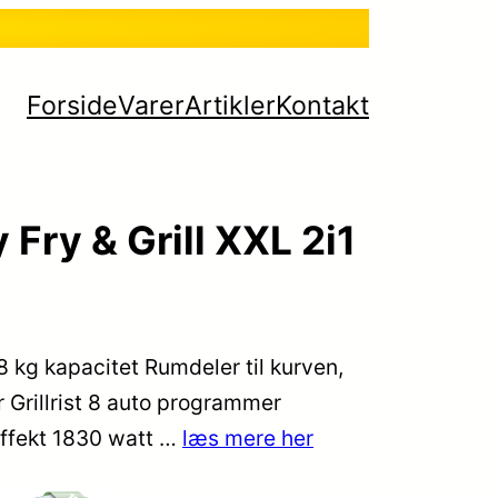
Forside
Varer
Artikler
Kontakt
ry & Grill XXL 2i1
,8 kg kapacitet Rumdeler til kurven,
er Grillrist 8 auto programmer
Effekt 1830 watt …
læs mere her