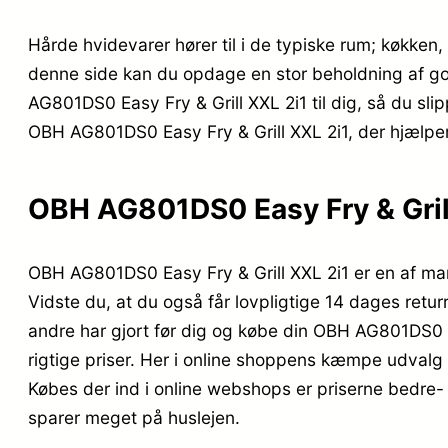
Hårde hvidevarer hører til i de typiske rum; køkken
denne side kan du opdage en stor beholdning af gode 
AG801DS0 Easy Fry & Grill XXL 2i1 til dig, så du sli
OBH AG801DS0 Easy Fry & Grill XXL 2i1, der hjælpe
OBH AG801DS0 Easy Fry & Gril
OBH AG801DS0 Easy Fry & Grill XXL 2i1 er en af man
Vidste du, at du også får lovpligtige 14 dages returr
andre har gjort før dig og købe din OBH AG801DS0 E
rigtige priser. Her i online shoppens kæmpe udvalg 
Købes der ind i online webshops er priserne bedre-
sparer meget på huslejen.