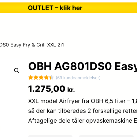
OUTLET – klik her
0 Easy Fry & Grill XXL 2i1
OBH AG801DS0 Easy F
(69 kundeanmeldelser)
Bedømt
69
1.275,00
kr.
som
4.4
XXL model Airfryer fra OBH 6,5 liter – 1
ud af 5
baseret
så der kan tilberedes 2 forskellige rett
på
Aftagelige dele tåler opvaskemaskine 
kundebedø
mmelser