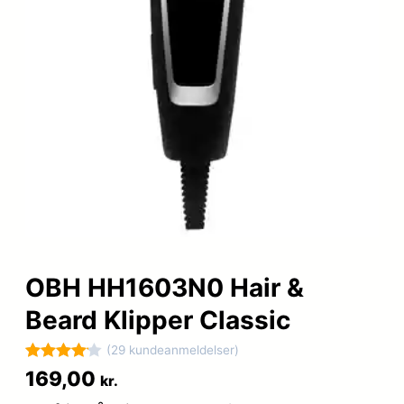
OBH HH1603N0 Hair &
Beard Klipper Classic
(29 kundeanmeldelser)
Bedømt
29
169,00
kr.
som
4.1