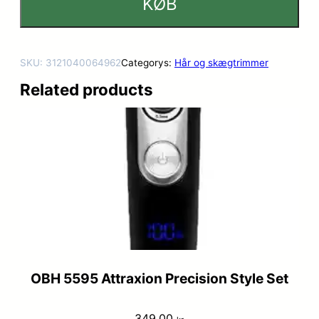
KØB
SKU:
3121040064962
Categorys:
Hår og skægtrimmer
Related products
OBH 5595 Attraxion Precision Style Set
349,00