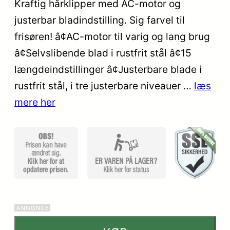
Kraftig hårklipper med AC-motor og
ud af 5
justerbar bladindstilling. Sig farvel til
baseret
på
frisøren! â¢AC-motor til varig og lang brug
kundebed
â¢Selvslibende blad i rustfrit stål â¢15
ømmelse
længdeindstillinger â¢Justerbare blade i
r
rustfrit stål, i tre justerbare niveauer …
læs
mere her