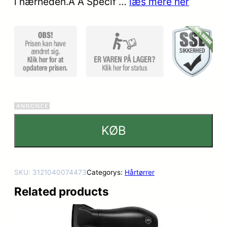
i nærheden.Â Â Specif …
læs mere her
KØB
SKU:
3121040074473
Categorys:
Hårtørrer
Related products