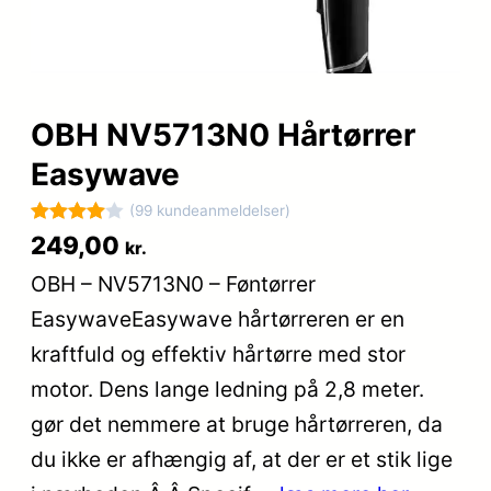
OBH NV5713N0 Hårtørrer
Easywave
(99 kundeanmeldelser)
Bedømt
99
249,00
kr.
som
4
OBH – NV5713N0 – Føntørrer
ud af 5
EasywaveEasywave hårtørreren er en
baseret
på
kraftfuld og effektiv hårtørre med stor
kundebed
motor. Dens lange ledning på 2,8 meter.
ømmelse
gør det nemmere at bruge hårtørreren, da
r
du ikke er afhængig af, at der er et stik lige