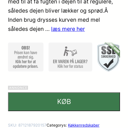
med til at få fugten i dejen til at regulere,
kundebed
således dejen bliver lækker og sprød.Â
ømmels
er
Inden brug drysses kurven med mel
således dejen …
læs mere her
KØB
SKU:
8712187920157
Categorys:
Køkkenredskaber