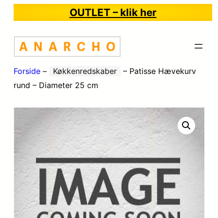
OUTLET – klik her
Forside
–
Køkkenredskaber
–
Patisse Hævekurv
rund – Diameter 25 cm