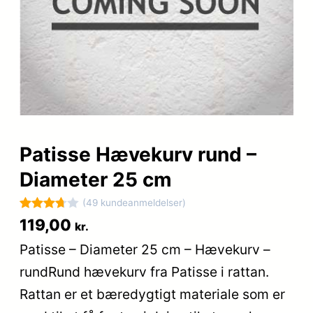
Patisse Hævekurv rund –
Diameter 25 cm
(49 kundeanmeldelser)
Bedømt
49
119,00
kr.
som
Patisse – Diameter 25 cm – Hævekurv –
3.7
ud
rundRund hævekurv fra Patisse i rattan.
af 5
baseret
Rattan er et bæredygtigt materiale som er
på