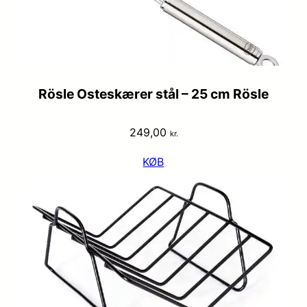
Rösle Osteskærer stål – 25 cm Rösle
249,00
kr.
KØB