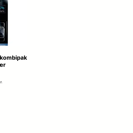
B kombipak
ær
r.