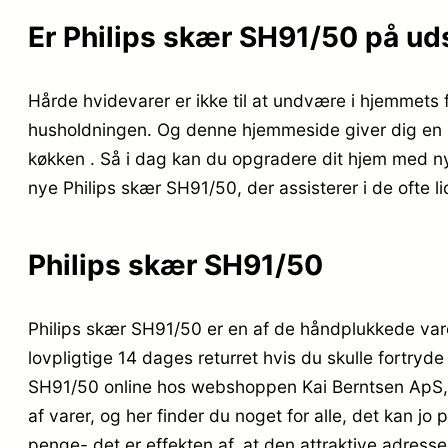
Er Philips skær SH91/50 på ud
Hårde hvidevarer er ikke til at undvære i hjemmets 
husholdningen. Og denne hjemmeside giver dig en br
køkken . Så i dag kan du opgradere dit hjem med nyt 
nye Philips skær SH91/50, der assisterer i de ofte lid
Philips skær SH91/50
Philips skær SH91/50 er en af de håndplukkede vare
lovpligtige 14 dages returret hvis du skulle fortry
SH91/50 online hos webshoppen Kai Berntsen ApS, de
af varer, og her finder du noget for alle, det kan 
penge- det er effekten af, at den attraktive adres