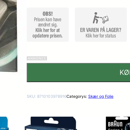
KØ
SKU:
8710103978916
Categorys:
Skær og Folie