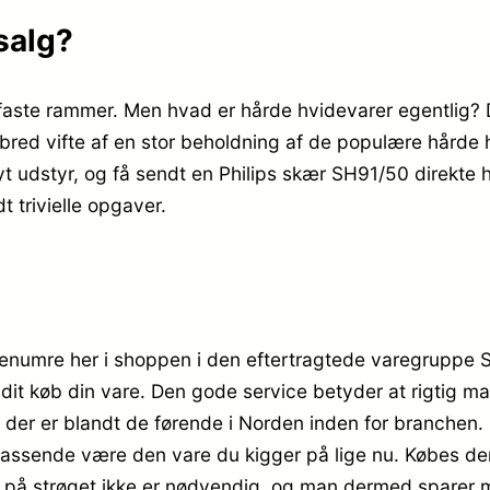
salg?
faste rammer. Men hvad er hårde hvidevarer egentlig? D
ed vifte af en stor beholdning af de populære hårde hv
udstyr, og få sendt en Philips skær SH91/50 direkte hje
t trivielle opgaver.
numre her i shoppen i den eftertragtede varegruppe Sk
de dit køb din vare. Den gode service betyder at rigtig 
r er blandt de førende i Norden inden for branchen. D
jo passende være den vare du kigger på lige nu. Købes d
se på strøget ikke er nødvendig, og man dermed sparer 