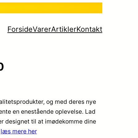
Forside
Varer
Artikler
Kontakt
0
valitetsprodukter, og med deres nye
vente en enestående oplevelse. Lad
er designet til at imødekomme dine
…
læs mere her