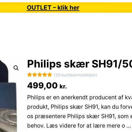
OUTLET – klik her
Philips skær SH91/5
(39 kundeanmeldelser)
Bedømt
39
499,00
kr.
som
5
ud
Philips er en anerkendt producent af k
af 5
baseret på
produkt, Philips skær SH91, kan du for
kundebedøm
os præsentere Philips skær SH91, som 
melser
behov. Læs videre for at lære mere o 