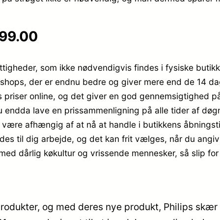
499.00
tigheder, som ikke nødvendigvis findes i fysiske butikk
å shops, der er endnu bedre og giver mere end de 14 dag
res priser online, og det giver en god gennemsigtighed p
du endda lave en prissammenligning på alle tider af dø
at være afhængig af at nå at handle i butikkens åbningsti
endes til dig arbejde, og det kan frit vælges, når du angi
med dårlig køkultur og vrissende mennesker, så slip fo
sprodukter, og med deres nye produkt, Philips skæ