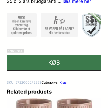
25 cl 2 års brudgaranti …
læs mere her
ømmelse
r
KØB
SKU:
5722000272953
Categorys:
Krus
Related products