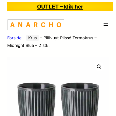
OUTLET – klik her
Forside
–
Krus
–
Pillivuyt Plissé Termokrus –
Midnight Blue – 2 stk.