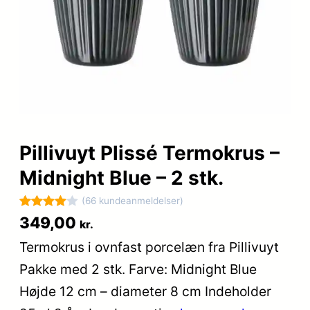
Pillivuyt Plissé Termokrus –
Midnight Blue – 2 stk.
(66 kundeanmeldelser)
Bedømt
66
349,00
kr.
som
4
Termokrus i ovnfast porcelæn fra Pillivuyt
ud af 5
Pakke med 2 stk. Farve: Midnight Blue
baseret
på
Højde 12 cm – diameter 8 cm Indeholder
kundebed