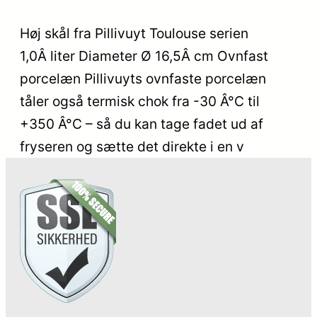
Høj skål fra Pillivuyt Toulouse serien
1,0Â liter Diameter Ø 16,5Â cm Ovnfast
porcelæn Pillivuyts ovnfaste porcelæn
tåler også termisk chok fra -30 Â°C til
+350 Â°C – så du kan tage fadet ud af
fryseren og sætte det direkte i en v