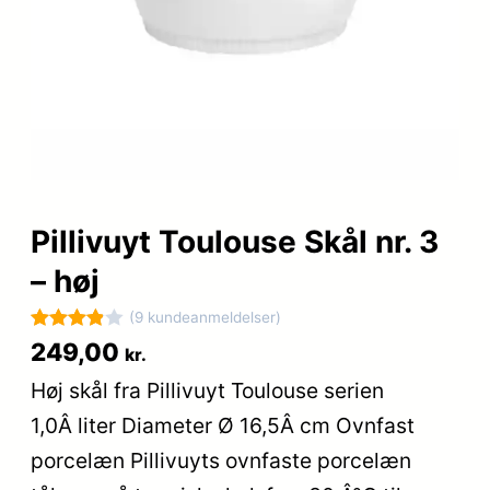
Pillivuyt Toulouse Skål nr. 3
– høj
(9 kundeanmeldelser)
Bedømt
9
249,00
kr.
som
3.9
Høj skål fra Pillivuyt Toulouse serien
ud af 5
1,0Â liter Diameter Ø 16,5Â cm Ovnfast
baseret
på
porcelæn Pillivuyts ovnfaste porcelæn
kundebed