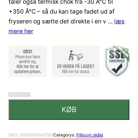
tåler også termisk chok fra -30 Â°C til
ømmels
+350 Â°C – så du kan tage fadet ud af
er
fryseren og sætte det direkte i en v …
læs
mere her
KØB
SKU:
3050910347280
Categorys:
Pillivuyt skåle