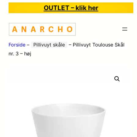
OUTLET – klik her
Forside
–
Pillivuyt skåle
–
Pillivuyt Toulouse Skål
nr. 3 – høj