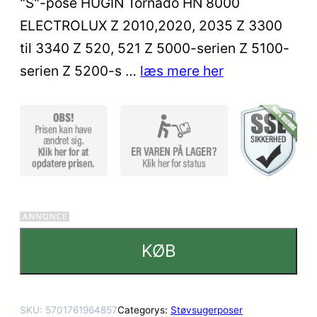
"S"-pose HUGIN Tornado HN 8000
ELECTROLUX Z 2010,2020, 2035 Z 3300
til 3340 Z 520, 521 Z 5000-serien Z 5100-
serien Z 5200-s …
læs mere her
KØB
SKU:
5701761964857
Categorys:
Støvsugerposer