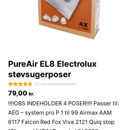
PureAir EL8 Electrolux
støvsugerposer
(21 kundeanmeldelser)
Bedømt
21
79,00
kr.
som
4.7
!!!!OBS INDEHOLDER 4 POSER!!!! Passer til:
ud af 5
AEG – system pro P 1 til 99 Airmax AAM
baseret på
kundebedø
6117 Falcon Red Fox Viva 2121 Quiq stop
mmelser