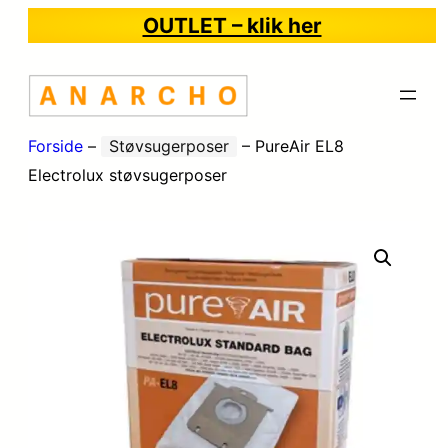
OUTLET – klik her
Forside
–
Støvsugerposer
–
PureAir EL8
Electrolux støvsugerposer