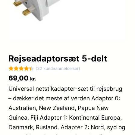
Rejseadaptorsæt 5-delt
(32 kundeanmeldelser)
Bedømt
32
69,00
kr.
som
4.4
Universal netstikadapter-sæt til rejsebrug
ud af 5
– dækker det meste af verden Adaptor 0:
baseret
på
Australien, New Zealand, Papua New
kundebedø
Guinea, Fiji Adapter 1: Kontinental Europa,
mmelser
Danmark, Rusland. Adapter 2: Nord, syd og