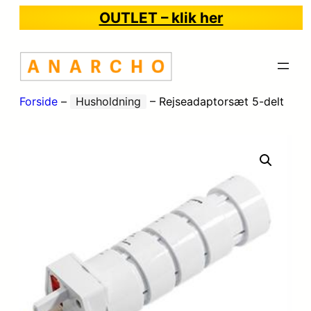
OUTLET – klik her
Forside
–
Husholdning
–
Rejseadaptorsæt 5-delt