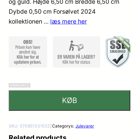
og guld. Højde 6,50 cm Bredde 6,50 cm
mmelser
Dybde 0,50 cm Forsølvet 2024
kollektionen …
læs mere her
KØB
SKU:
5709513315322
Categorys:
Julevarer
Related products