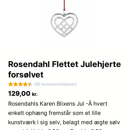
Rosendahl Flettet Julehjerte
forsølvet
(86 kundeanmeldelser)
Bedømt
86
129,00
kr.
som
4.5
Rosendahls Karen Blixens Jul -Â hvert
ud af 5
enkelt ophæng fremstår som et lille
baseret
på
kunstværk i sig selv, belagt med ægte sølv
kundebedø