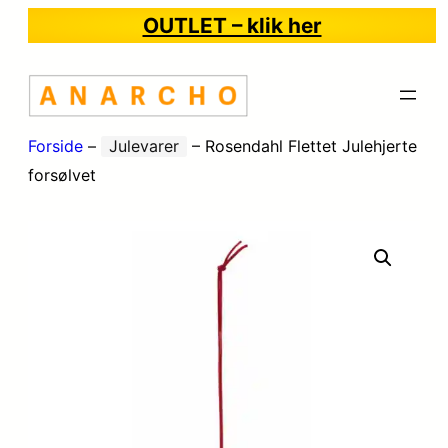
OUTLET – klik her
Forside
–
Julevarer
–
Rosendahl Flettet Julehjerte
forsølvet