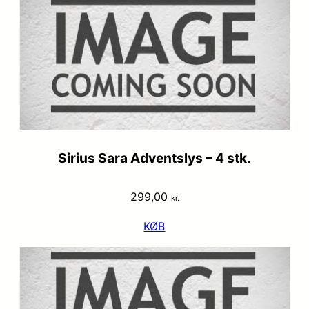
Sirius Sara Adventslys – 4 stk.
299,00
kr.
KØB