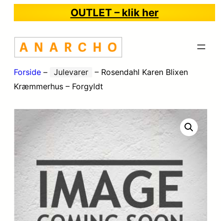
OUTLET – klik her
Forside
–
Julevarer
–
Rosendahl Karen Blixen
Kræmmerhus – Forgyldt