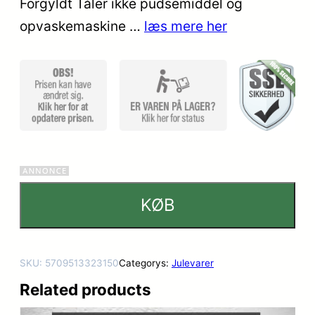
Forgyldt Tåler ikke pudsemiddel og
kundebed
opvaskemaskine …
læs mere her
ømmels
er
KØB
SKU:
5709513323150
Categorys:
Julevarer
Related products