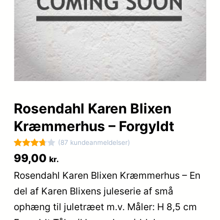
Rosendahl Karen Blixen
Kræmmerhus – Forgyldt
(87 kundeanmeldelser)
Bedømt
87
99,00
kr.
som
Rosendahl Karen Blixen Kræmmerhus – En
3.7
ud
del af Karen Blixens juleserie af små
af 5
baseret
ophæng til juletræet m.v. Måler: H 8,5 cm
på