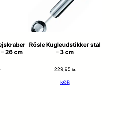
ejskraber
Rösle Kugleudstikker stål
 – 26 cm
– 3 cm
229,95
r.
kr.
KØB