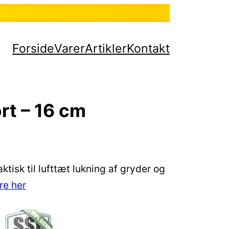
Forside
Varer
Artikler
Kontakt
rt – 16 cm
ktisk til lufttæt lukning af gryder og
re her