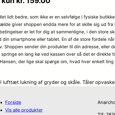
 kun kr. 159.00
let lidt bedre, som ikke er en selvfølge i fysiske butik
tilfælde giver shoppen endda mere for at skille sig ud f
betingelser er let for dig at sammenligne, i den store 
in smartphone eller tablet. En af de store fordele når d
v. Shoppen sender din produkter til din adresse, eller d
 springe en lang kø ved kassen over så det er direkte t
u Hansen, der lige skal spørge om, hvad hver enkelt ting 
til lufttæt lukning af gryder og skåle. Tåler opvas
Forside
Anarch
Vis alle produkter
Tlf: 78