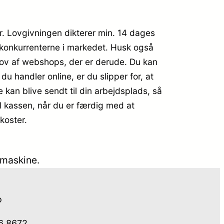
ker. Lovgivningen dikterer min. 14 dages
ra konkurrenterne i markedet. Husk også
skov af webshops, der er derude. Du kan
u handler online, er du slipper for, at
e kan blive sendt til din arbejdsplads, så
il kassen, når du er færdig med at
koster.
kemaskine.
o
76 8672