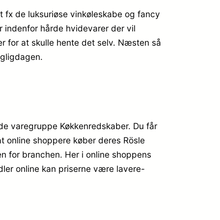
t fx de luksuriøse vinkøleskabe og fancy
r indenfor hårde hvidevarer der vil
er for at skulle hente det selv. Næsten så
agligdagen.
ede varegruppe Køkkenredskaber. Du får
at online shoppere køber deres Rösle
en for branchen. Her i online shoppens
ler online kan priserne være lavere-