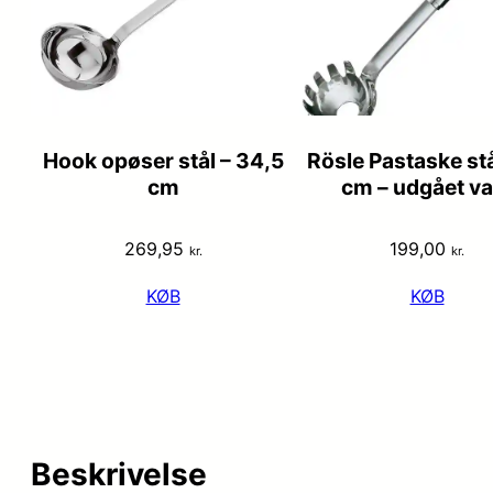
Hook opøser stål – 34,5
Rösle Pastaske stå
cm
cm – udgået va
269,95
199,00
kr.
kr.
KØB
KØB
Beskrivelse