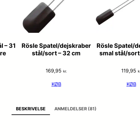
l – 31
Rösle Spatel/dejskraber
Rösle Spatel/d
re
stål/sort – 32 cm
smal stål/sort
169,95
119,95
kr.
k
KØB
KØB
BESKRIVELSE
ANMELDELSER (81)