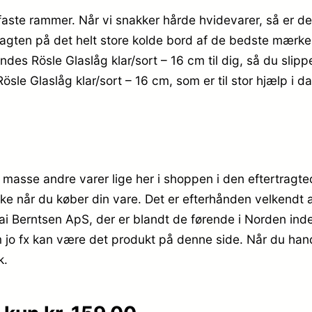
faste rammer. Når vi snakker hårde hvidevarer, så er de
 jagten på det helt store kolde bord af de bedste mærke
ndes Rösle Glaslåg klar/sort – 16 cm til dig, så du slipp
ösle Glaslåg klar/sort – 16 cm, som er til stor hjælp i d
 masse andre varer lige her i shoppen i den eftertragt
kke når du køber din vare. Det er efterhånden velkendt 
ai Berntsen ApS, der er blandt de førende i Norden ind
m jo fx kan være det produkt på denne side. Når du hand
k.