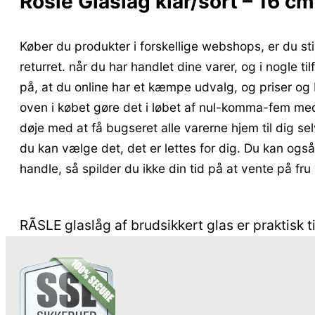
Rösle Glaslåg klar/sort – 16 cm
Køber du produkter i forskellige webshops, er du stil
returret. når du har handlet dine varer, og i nogle 
på, at du online har et kæmpe udvalg, og priser og 
oven i købet gøre det i løbet af nul-komma-fem med d
døje med at få bugseret alle varerne hjem til dig sel
du kan vælge det, det er lettes for dig. Du kan også
handle, så spilder du ikke din tid på at vente på fr
RÃSLE glaslåg af brudsikkert glas er praktisk 