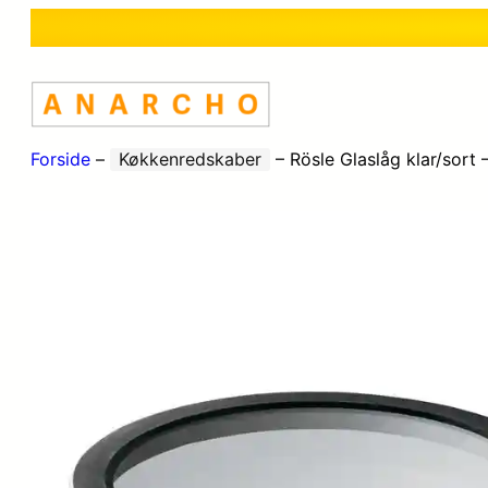
Forside
–
Køkkenredskaber
–
Rösle Glaslåg klar/sort 