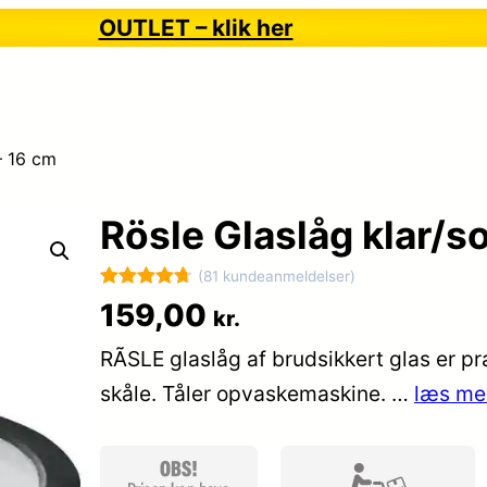
OUTLET – klik her
– 16 cm
Rösle Glaslåg klar/so
(81 kundeanmeldelser)
Bedømt
81
159,00
kr.
som
4.7
RÃSLE glaslåg af brudsikkert glas er pra
ud af 5
baseret på
skåle. Tåler opvaskemaskine. …
læs me
kundebedø
mmelser