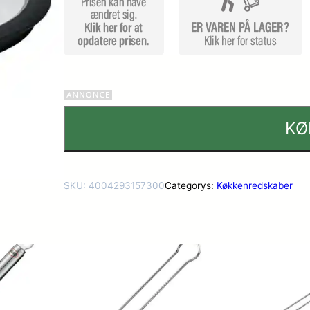
KØ
SKU:
4004293157300
Categorys:
Køkkenredskaber