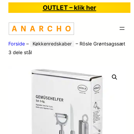
OUTLET – klik her
Forside
–
Køkkenredskaber
–
Rösle Grøntsagssæt
3 dele stål