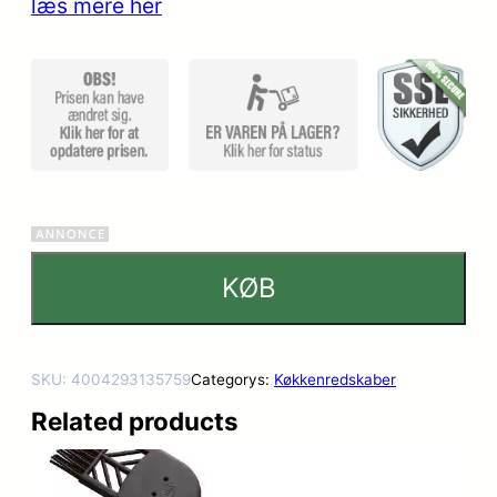
læs mere her
ømmelse
r
KØB
SKU:
4004293135759
Categorys:
Køkkenredskaber
Related products