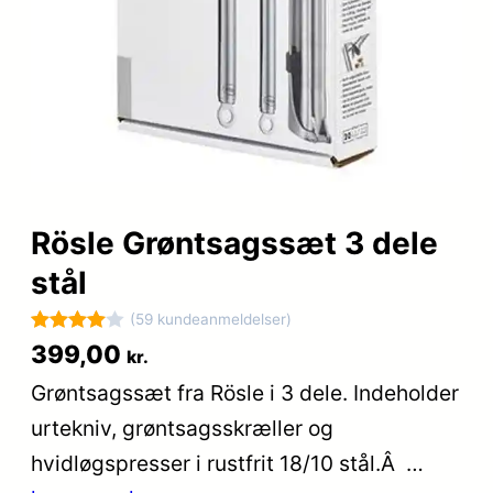
Rösle Grøntsagssæt 3 dele
stål
(59 kundeanmeldelser)
Bedømt
59
399,00
kr.
som
4
Grøntsagssæt fra Rösle i 3 dele. Indeholder
ud af 5
urtekniv, grøntsagsskræller og
baseret
på
hvidløgspresser i rustfrit 18/10 stål.Â …
kundebed