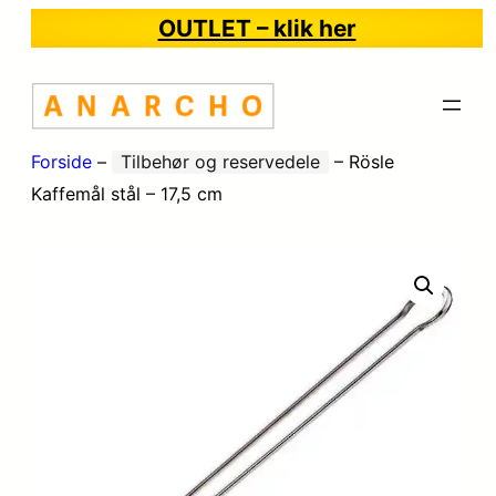
OUTLET – klik her
Forside
–
Tilbehør og reservedele
–
Rösle
Kaffemål stål – 17,5 cm