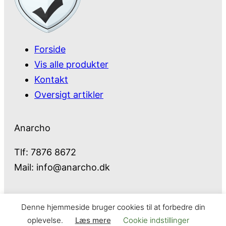
Forside
Vis alle produkter
Kontakt
Oversigt artikler
Anarcho
Tlf: 7876 8672
Mail:
info@anarcho.dk
Denne hjemmeside bruger cookies til at forbedre din
Anarcho – alt i Hårde Hvidevarer
oplevelse.
Læs mere
Cookie indstillinger