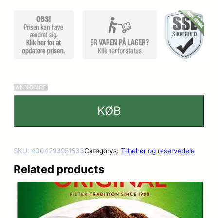
kundebed
ømmels
er
KØB
SKU:
4004293951533
Categorys:
Tilbehør og reservedele
Related products