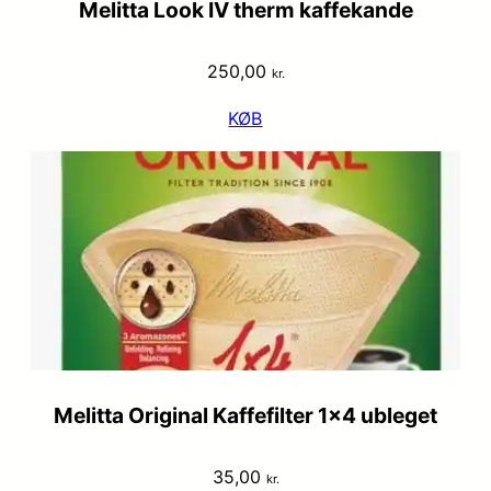
Melitta Look IV therm kaffekande
250,00
kr.
KØB
Melitta Original Kaffefilter 1×4 ubleget
35,00
kr.