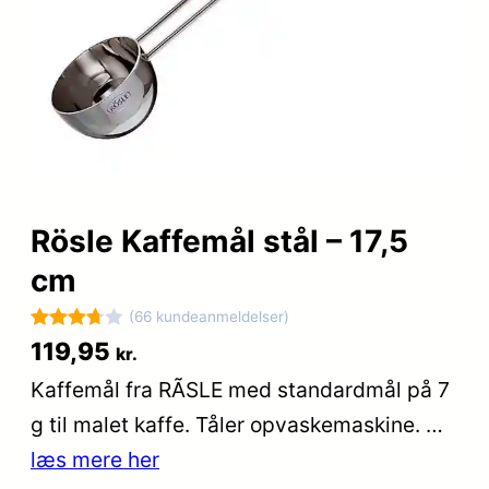
Rösle Kaffemål stål – 17,5
cm
(66 kundeanmeldelser)
Bedømt
66
119,95
kr.
som
Kaffemål fra RÃSLE med standardmål på 7
3.7
ud
g til malet kaffe. Tåler opvaskemaskine. …
af 5
baseret
læs mere her
på