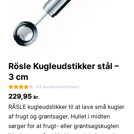
Rösle Kugleudstikker stål –
3 cm
(45 kundeanmeldelser)
Bedømt
45
229,95
kr.
som
4.2
RÃSLE kugleudstikker til at lave små kugler
ud af 5
af frugt og grøntsager. Hullet i midten
baseret
på
sørger for at frugt- eller grøntsagskuglen
kundebedø