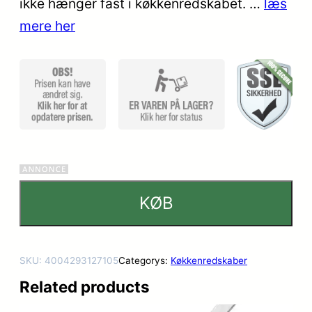
ikke hænger fast i køkkenredskabet. …
læs
mmelser
mere her
KØB
SKU:
4004293127105
Categorys:
Køkkenredskaber
Related products