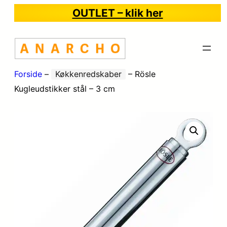
OUTLET – klik her
Forside
–
Køkkenredskaber
–
Rösle
Kugleudstikker stål – 3 cm