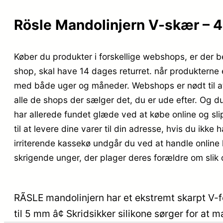
Rösle Mandolinjern V-skær – 4
Køber du produkter i forskellige webshops, er der b
shop, skal have 14 dages returret. når produkterne 
med både uger og måneder. Webshops er nødt til at s
alle de shops der sælger det, du er ude efter. Og d
har allerede fundet glæde ved at købe online og sli
til at levere dine varer til din adresse, hvis du ikke
irriterende kassekø undgår du ved at handle online 
skrigende unger, der plager deres forældre om slik
RÃSLE mandolinjern har et ekstremt skarpt V-f
til 5 mm â¢ Skridsikker silikone sørger for at 