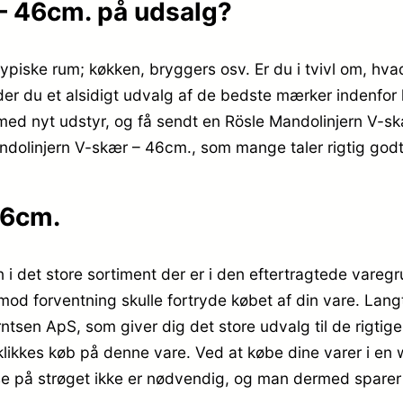
– 46cm. på udsalg?
piske rum; køkken, bryggers osv. Er du i tvivl om, hvad
der du et alsidigt udvalg af de bedste mærker indenfor
 med nyt udstyr, og få sendt en Rösle Mandolinjern V-s
andolinjern V-skær – 46cm., som mange taler rigtig god
46cm.
 i det store sortiment der er i den eftertragtede vare
u mod forventning skulle fortryde købet af din vare. Lan
sen ApS, som giver dig det store udvalg til de rigtig
n klikkes køb på denne vare. Ved at købe dine varer i en
esse på strøget ikke er nødvendig, og man dermed spare