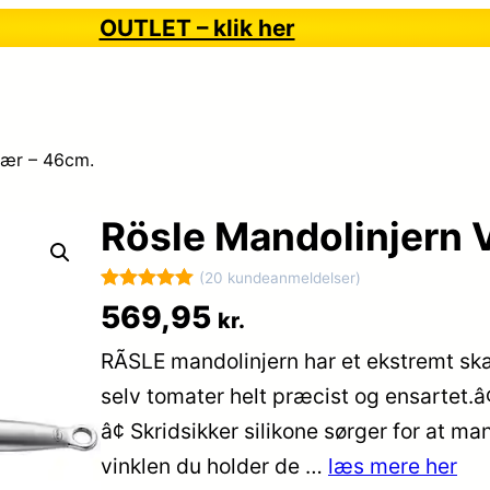
OUTLET – klik her
kær – 46cm.
Rösle Mandolinjern 
(20 kundeanmeldelser)
Bedømt
20
569,95
kr.
som
5
ud
RÃSLE mandolinjern har et ekstremt sk
af 5
baseret på
selv tomater helt præcist og ensartet.â
kundebedøm
â¢ Skridsikker silikone sørger for at ma
melser
vinklen du holder de …
læs mere her