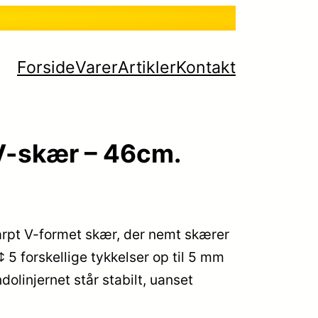
Forside
Varer
Artikler
Kontakt
V-skær – 46cm.
arpt V-formet skær, der nemt skærer
¢ 5 forskellige tykkelser op til 5 mm
ndolinjernet står stabilt, uanset