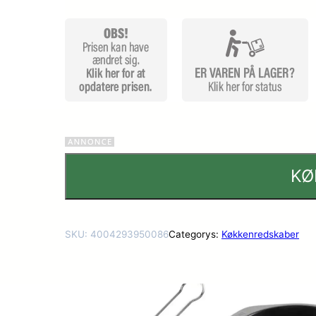
KØ
SKU:
4004293950086
Categorys:
Køkkenredskaber