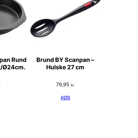
pan Rund
Brund BY Scanpan –
./Ø24cm.
Hulske 27 cm
79,95
.
kr.
KØB