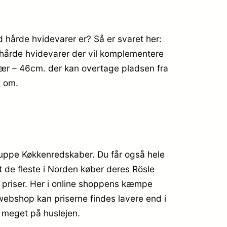
 hårde hvidevarer er? Så er svaret her:
 hårde hvidevarer der vil komplementere
kær – 46cm. der kan overtage pladsen fra
t om.
gruppe Køkkenredskaber. Du får også hele
gt de fleste i Norden køber deres Rösle
e priser. Her i online shoppens kæmpe
 webshop kan priserne findes lavere end i
r meget på huslejen.