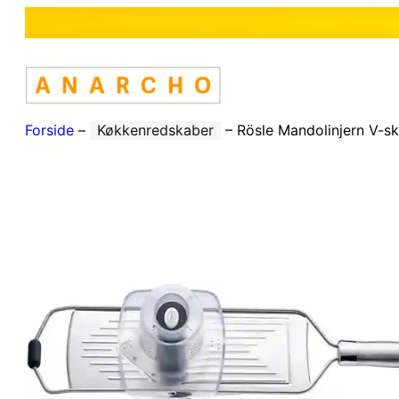
Forside
–
Køkkenredskaber
–
Rösle Mandolinjern V-s