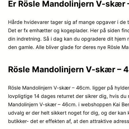
Er Rösle Mandolinjern V-skær 
Hårde hvidevarer tager sig af mange opgaver i de ty
Det er fx emhætter og kogeplader. Her på siden fin
din indretning. Så i dag kan du opgradere dit hjem
den gamle. Alle bliver glade for deres nye Rösle M
Rösle Mandolinjern V-skær – 
Rösle Mandolinjern V-skær – 46cm. ligger på hylden
lovpligtige 14 dages returret der sikrer dig, hvis d
Mandolinjern V-skær – 46cm. i webshoppen Kai Bernt
udvalg er der helt sikkert noget for dig, og der ka
butikker- det er effekten af, at den attraktive adr