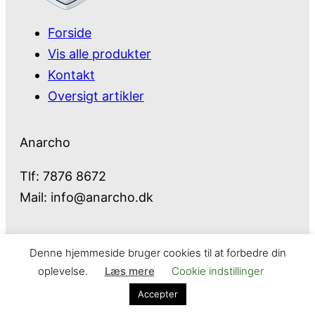
Forside
Vis alle produkter
Kontakt
Oversigt artikler
Anarcho
Tlf: 7876 8672
Mail:
info@anarcho.dk
Denne hjemmeside bruger cookies til at forbedre din
Anarcho – alt i Hårde Hvidevarer
oplevelse.
Læs mere
Cookie indstillinger
Cookie- og privatlivspolitik
Kontakt
Accepter