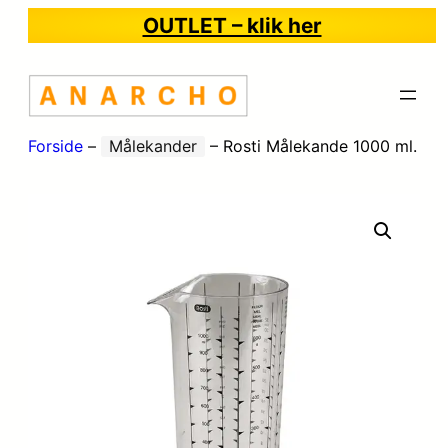
OUTLET – klik her
Forside
–
Målekander
–
Rosti Målekande 1000 ml.