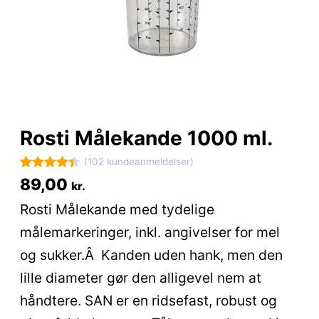
Rosti Målekande 1000 ml.
(102 kundeanmeldelser)
Bedømt
102
89,00
kr.
som
4.4
Rosti Målekande med tydelige
ud af 5
målemarkeringer, inkl. angivelser for mel
baseret
på
og sukker.Â Kanden uden hank, men den
kundebedø
lille diameter gør den alligevel nem at
mmelser
håndtere. SAN er en ridsefast, robust og