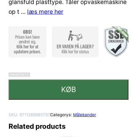
glansfuld plasttype. Tåler opvaskemaskine
op t …
læs mere her
KØB
SKU:
8711269885797
Categorys:
Målekander
Related products