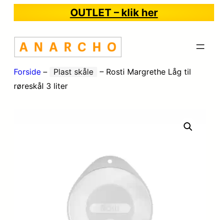
OUTLET – klik her
Forside
–
Plast skåle
–
Rosti Margrethe Låg til
røreskål 3 liter