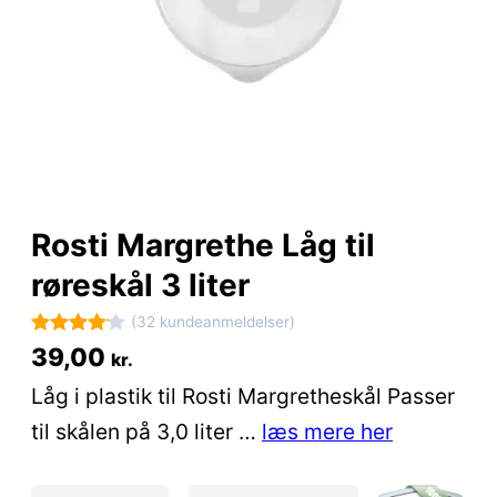
Rosti Margrethe Låg til
røreskål 3 liter
(32 kundeanmeldelser)
Bedømt
32
39,00
kr.
som
4.1
Låg i plastik til Rosti Margretheskål Passer
ud af 5
til skålen på 3,0 liter …
læs mere her
baseret
på
kundebed