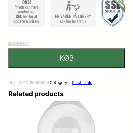
ømmelse
r
KØB
SKU:
8711269863634
Categorys:
Plast skåle
Related products