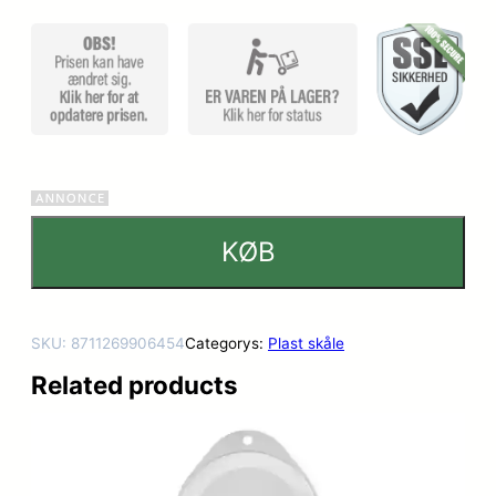
mmelser
KØB
SKU:
8711269906454
Categorys:
Plast skåle
Related products