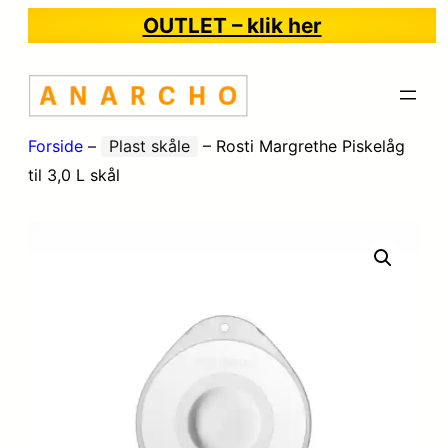
OUTLET – klik her
Forside
–
Plast skåle
–
Rosti Margrethe Piskelåg
til 3,0 L skål