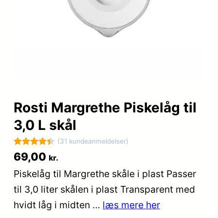
Rosti Margrethe Piskelåg til
3,0 L skål
(31 kundeanmeldelser)
Bedømt
31
69,00
kr.
som
4.4
Piskelåg til Margrethe skåle i plast Passer
ud af 5
til 3,0 liter skålen i plast Transparent med
baseret
på
hvidt låg i midten …
læs mere her
kundebedø