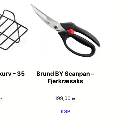
kurv – 35
Brund BY Scanpan –
Fjerkræsaks
199,00
r.
kr.
KØB