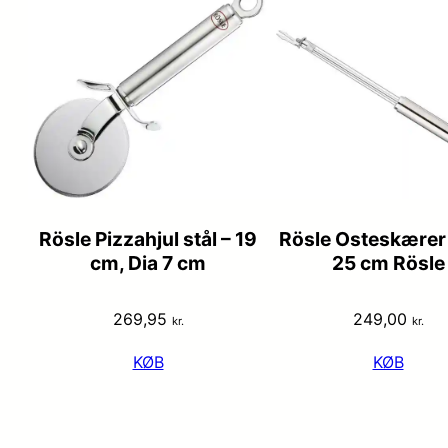
Rösle Pizzahjul stål – 19
Rösle Osteskærer 
cm, Dia 7 cm
25 cm Rösle
269,95
249,00
kr.
kr.
KØB
KØB