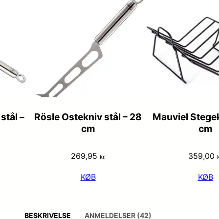
stål –
Rösle Ostekniv stål – 28
Mauviel Stege
cm
cm
269,95
359,00
kr.
k
KØB
KØB
BESKRIVELSE
ANMELDELSER (42)