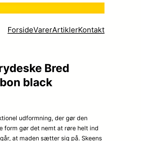
Forside
Varer
Artikler
Kontakt
rydeske Bred
bon black
ktionel udformning, der gør den
e form gør det nemt at røre helt ind
dgår, at maden sætter sig på. Skeens