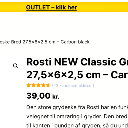
OUTLET – klik her
eske Bred 27,5x6x2,5 cm – Carbon black
Rosti NEW Classic G
27,5x6x2,5 cm – Car
(42 kundeanmeldelser)
Bedømt
42
39,00
kr.
som
4.8
Den store grydeske fra Rosti har en fun
ud af 5
baseret på
velegnet til omrøring i gryder. Den bred
kundebedø
til kanten i bunden af gryden, så du un
mmelser