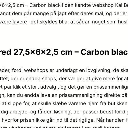
6x2,5 cm – Carbon black i den kendte webshop Kai Bern
landt dem går mange på jagt efter deres mål, og der e
 være lavere- det skyldes bl.a. at sådan noget som hus
ed 27,5x6x2,5 cm – Carbon black
gheder, fordi webshops er underlagt en lovgivning, de ska
ttet, der er endda shops, der vælger at give mere for at 
t par klik et stort udvalg , og det gør en prissammenli
løgn, kan du endda lave en prissammenligning direkte på 
at slippe for, at skulle slæbe varerne hjem fra butikken.
l dig arbejde, og få den løsning, der passer bedst for di
 hvorfor prisen ikke går ind til det rigtige. Når handlen 