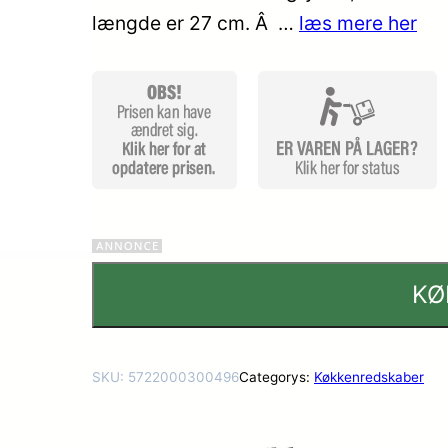
længde er 27 cm. Â …
læs mere her
KØ
SKU:
5722000300496
Categorys:
Køkkenredskaber