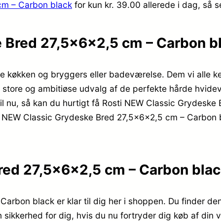
cm – Carbon black
for kun kr. 39.00
allerede i dag, så 
e Bred 27,5x6x2,5 cm – Carbon b
e køkken og bryggers eller badeværelse. Dem vi alle k
t store og ambitiøse udvalg af de perfekte hårde hvide
å til nu, så kan du hurtigt få Rosti NEW Classic Grydesk
osti NEW Classic Grydeske Bred 27,5x6x2,5 cm – Carbon bl
red 27,5x6x2,5 cm – Carbon bla
rbon black er klar til dig her i shoppen. Du finder de
n sikkerhed for dig, hvis du nu fortryder dig køb af din