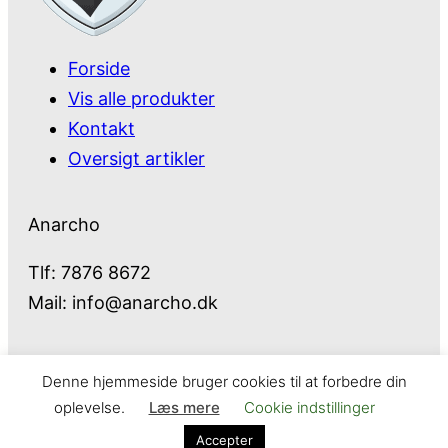
Forside
Vis alle produkter
Kontakt
Oversigt artikler
Anarcho
Tlf: 7876 8672
Mail:
info@anarcho.dk
Denne hjemmeside bruger cookies til at forbedre din
Anarcho – alt i Hårde Hvidevarer
oplevelse.
Læs mere
Cookie indstillinger
Cookie- og privatlivspolitik
Kontakt
Accepter