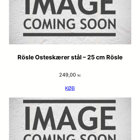
Rösle Osteskærer stål – 25 cm Rösle
249,00
kr.
KØB