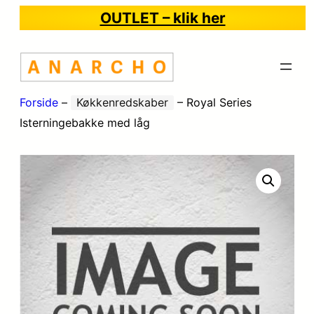
OUTLET – klik her
Forside
–
Køkkenredskaber
–
Royal Series
Isterningebakke med låg