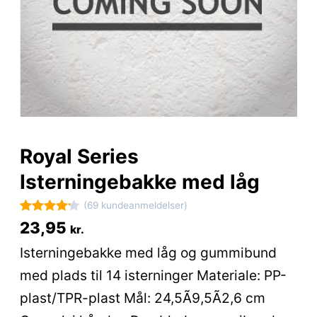
Royal Series
Isterningebakke med låg
(69 kundeanmeldelser)
Bedømt
69
23,95
kr.
som
4.2
Isterningebakke med låg og gummibund
ud af 5
med plads til 14 isterninger Materiale: PP-
baseret
på
plast/TPR-plast Mål: 24,5Ã9,5Ã2,6 cm
kundebedø