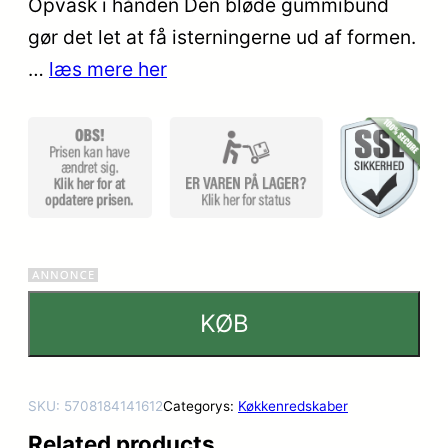
Opvask i hånden Den bløde gummibund
mmelser
gør det let at få isterningerne ud af formen.
…
læs mere her
KØB
SKU:
5708184141612
Categorys:
Køkkenredskaber
Related products