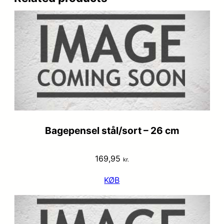
Bagepensel stål/sort – 26 cm
169,95
kr.
KØB