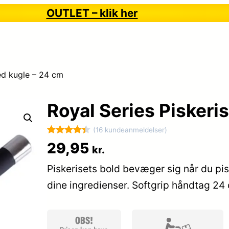
OUTLET – klik her
ed kugle – 24 cm
Royal Series Piskeri
(16 kundeanmeldelser)
Bedømt
16
29,95
kr.
som
4.4
Piskerisets bold bevæger sig når du pi
ud af 5
baseret
dine ingredienser. Softgrip håndtag 2
på
kundebedø
mmelser