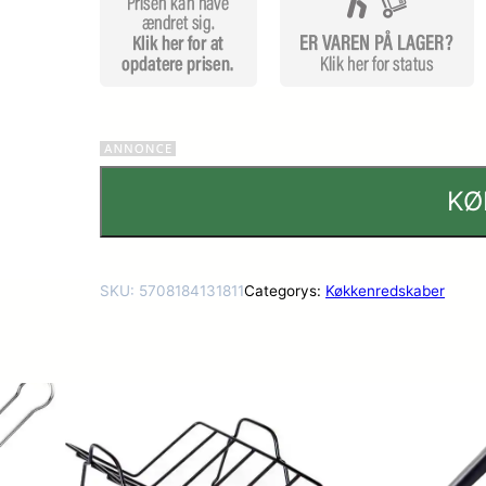
KØ
SKU:
5708184131811
Categorys:
Køkkenredskaber