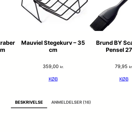
kraber
Mauviel Stegekurv – 35
Brund BY Sc
cm
cm
Pensel 2
359,00
79,95
kr.
kr
KØB
KØB
BESKRIVELSE
ANMELDELSER (16)