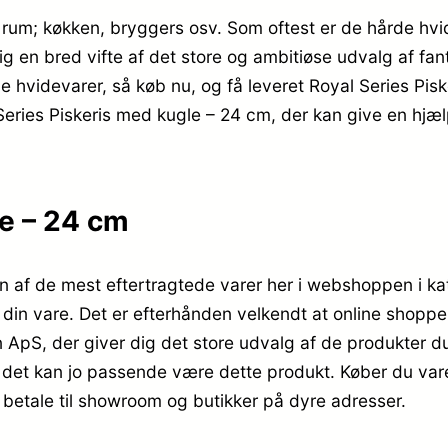
e rum; køkken, bryggers osv. Som oftest er de hårde hv
en bred vifte af det store og ambitiøse udvalg af fanta
 hvidevarer, så køb nu, og få leveret Royal Series Pis
l Series Piskeris med kugle – 24 cm, der kan give en h
le – 24 cm
en af de mest eftertragtede varer her i webshoppen i k
 din vare. Det er efterhånden velkendt at online shopp
ApS, der giver dig det store udvalg af de produkter du 
det kan jo passende være dette produkt. Køber du varer
l betale til showroom og butikker på dyre adresser.