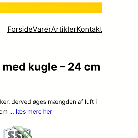
Forside
Varer
Artikler
Kontakt
s med kugle – 24 cm
sker, derved øges mængden af luft i
4 cm …
læs mere her