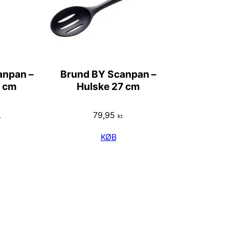
anpan –
Brund BY Scanpan –
7 cm
Hulske 27 cm
79,95
.
kr.
KØB