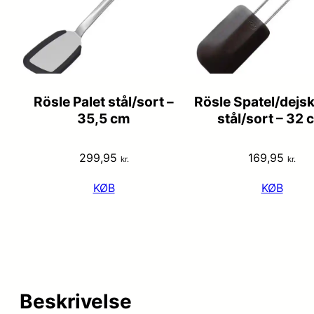
Rösle Palet stål/sort –
Rösle Spatel/dejs
35,5 cm
stål/sort – 32 
299,95
169,95
kr.
kr.
KØB
KØB
Beskrivelse