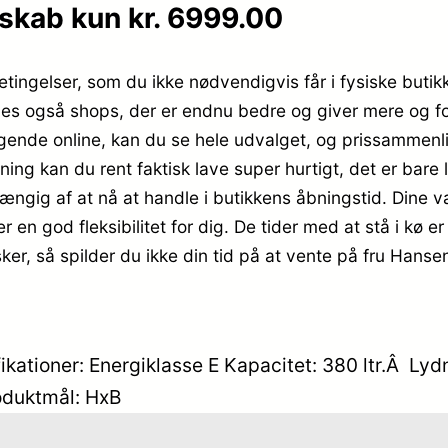
kab kun kr. 6999.00
tingelser, som du ikke nødvendigvis får i fysiske butik
indes også shops, der er endnu bedre og giver mere og fo
ende online, kan du se hele udvalget, og prissammenli
ing kan du rent faktisk lave super hurtigt, det er bare 
ngig af at nå at handle i butikkens åbningstid. Dine var
r en god fleksibilitet for dig. De tider med at stå i kø e
ker, så spilder du ikke din tid på at vente på fru Hanse
ationer: Energiklasse E Kapacitet: 380 ltr.Â Lyd
oduktmål: HxB