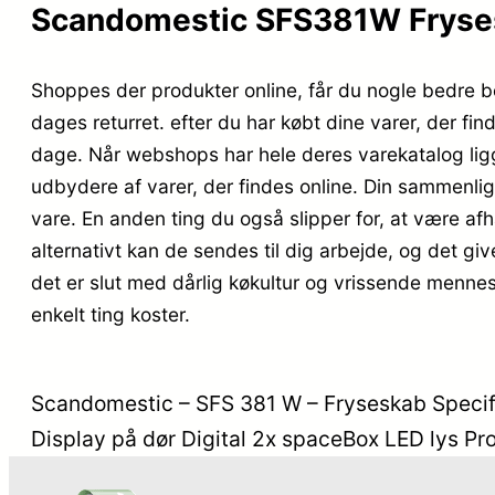
Scandomestic SFS381W Fryses
Shoppes der produkter online, får du nogle bedre be
dages returret. efter du har købt dine varer, der f
dage. Når webshops har hele deres varekatalog ligg
udbydere af varer, der findes online. Din sammenlign
vare. En anden ting du også slipper for, at være afhæ
alternativt kan de sendes til dig arbejde, og det give
det er slut med dårlig køkultur og vrissende mennes
enkelt ting koster.
Scandomestic – SFS 381 W – Fryseskab Specifik
Display på dør Digital 2x spaceBox LED lys Pr