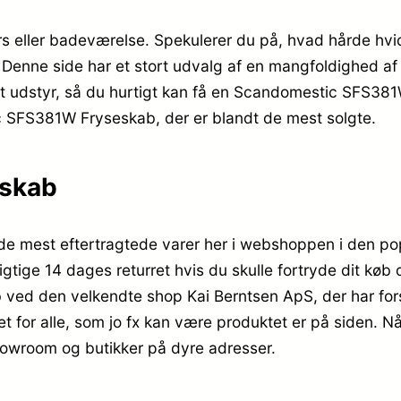
s eller badeværelse. Spekulerer du på, hvad hårde hvid
enne side har et stort udvalg af en mangfoldighed af f
 udstyr, så du hurtigt kan få en Scandomestic SFS381W
c SFS381W Fryseskab, der er blandt de mest solgte.
skab
e mest eftertragtede varer her i webshoppen i den p
gtige 14 dages returret hvis du skulle fortryde dit køb
d den velkendte shop Kai Berntsen ApS, der har forst
for alle, som jo fx kan være produktet er på siden. Når
 showroom og butikker på dyre adresser.