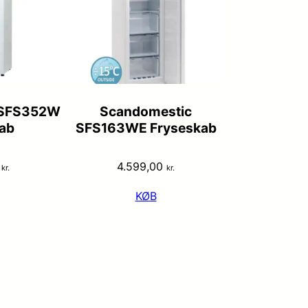
 SFS352W
Scandomestic
ab
SFS163WE Fryseskab
0
4.599,00
kr.
kr.
KØB