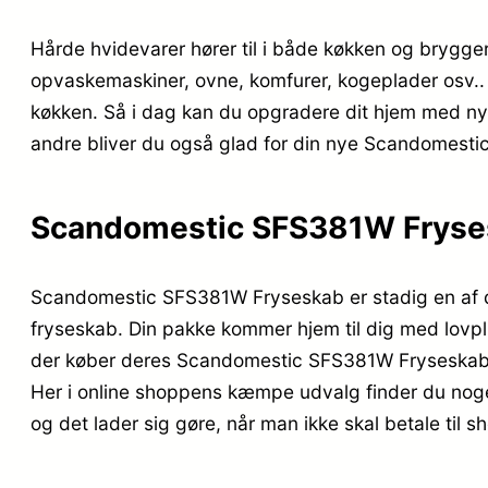
Hårde hvidevarer hører til i både køkken og brygger
opvaskemaskiner, ovne, komfurer, kogeplader osv.. D
køkken. Så i dag kan du opgradere dit hjem med nyt
andre bliver du også glad for din nye Scandomesti
Scandomestic SFS381W Fryse
Scandomestic SFS381W Fryseskab er stadig en af d
fryseskab. Din pakke kommer hjem til dig med lovpli
der køber deres Scandomestic SFS381W Fryseskab ve
Her i online shoppens kæmpe udvalg finder du noget 
og det lader sig gøre, når man ikke skal betale til