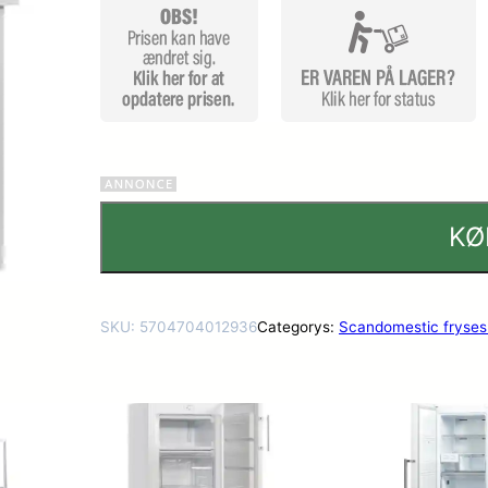
KØ
SKU:
5704704012936
Categorys:
Scandomestic fryse