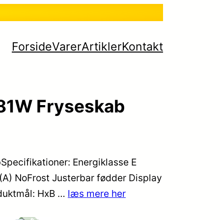
Forside
Varer
Artikler
Kontakt
81W Fryseskab
pecifikationer: Energiklasse E
(A) NoFrost Justerbar fødder Display
oduktmål: HxB …
læs mere her