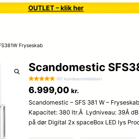
OUTLET – klik her
FS381W Fryseskab
Scandomestic SFS3
(87 kundeanmeldelser)
Bedømt
87
6.999,00
kr.
som
5
ud
Scandomestic – SFS 381 W – FryseskabS
af 5
baseret på
Kapacitet: 380 ltr.Â Lydniveau: 39Â dB
kundebedøm
på dør Digital 2x spaceBox LED lys Pr
melser