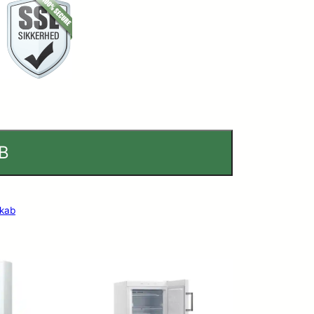
B
skab