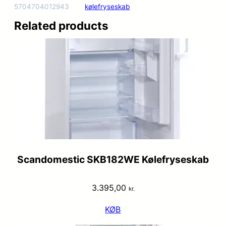
5704704012943
kølefryseskab
Related products
Scandomestic SKB182WE Kølefryseskab
3.395,00
kr.
KØB