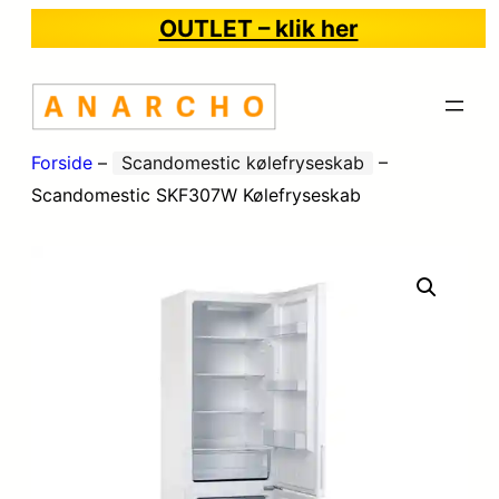
OUTLET – klik her
Forside
–
Scandomestic kølefryseskab
–
Scandomestic SKF307W Kølefryseskab