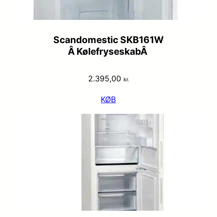
Scandomestic SKB161W
Â KølefryseskabÂ
2.395,00
kr.
KØB