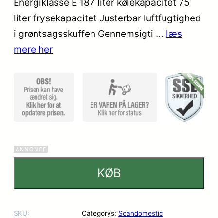
Energiklasse E 187 liter kølekapacitet 75
kundebed
liter frysekapacitet Justerbar luftfugtighed
ømmels
er
i grøntsagsskuffen Gennemsigti …
læs
mere her
KØB
SKU:
Categorys:
Scandomestic