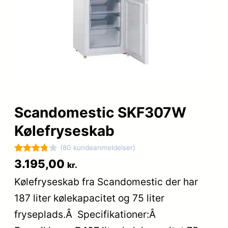
Scandomestic SKF307W
Kølefryseskab
(80 kundeanmeldelser)
Bedømt
80
3.195,00
kr.
som
Kølefryseskab fra Scandomestic der har
3.8
ud af
187 liter kølekapacitet og 75 liter
5
baseret
fryseplads.Â Specifikationer:Â
på