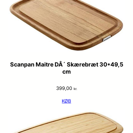
Scanpan Maitre DÂ´ Skærebræt 30*49,5
cm
399,00
kr.
KØB