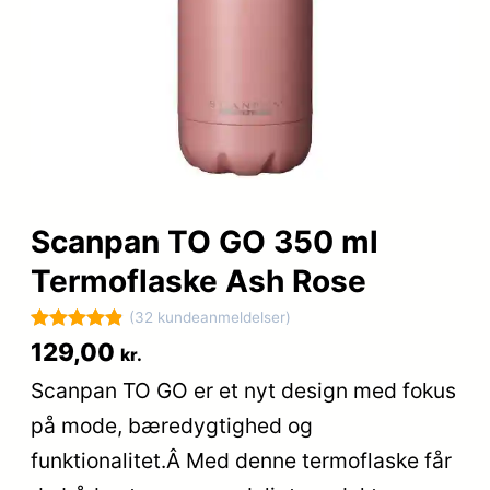
Scanpan TO GO 350 ml
Termoflaske Ash Rose
(32 kundeanmeldelser)
Bedømt
32
129,00
kr.
som
4.9
Scanpan TO GO er et nyt design med fokus
ud af 5
på mode, bæredygtighed og
baseret på
kundebedøm
funktionalitet.Â Med denne termoflaske får
melser