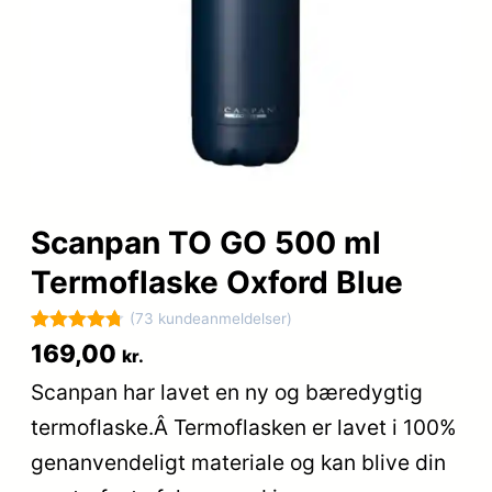
Scanpan TO GO 500 ml
Termoflaske Oxford Blue
(73 kundeanmeldelser)
Bedømt
73
169,00
kr.
som
4.8
Scanpan har lavet en ny og bæredygtig
ud af 5
termoflaske.Â Termoflasken er lavet i 100%
baseret på
kundebedø
genanvendeligt materiale og kan blive din
mmelser