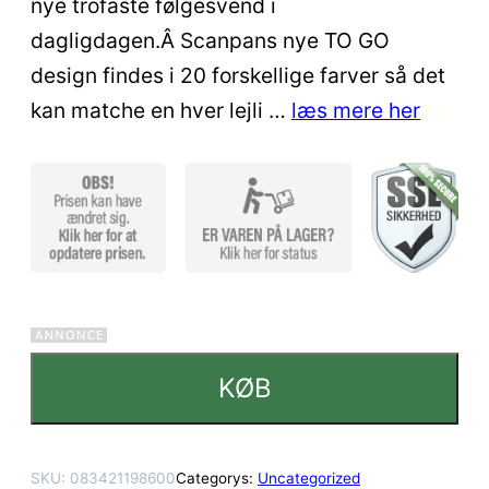
nye trofaste følgesvend i
dagligdagen.Â Scanpans nye TO GO
design findes i 20 forskellige farver så det
kan matche en hver lejli …
læs mere her
KØB
SKU:
083421198600
Categorys:
Uncategorized