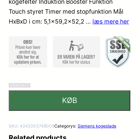
kogefelter Induktion Booster Funktion
Touch styret Timer med stopfunktion Mål
HxBxD i cm: 5,1×59,2×52,2 …
læs mere her
KØB
SKU:
4242003748008
Categorys:
Siemens kogeplade
Related products