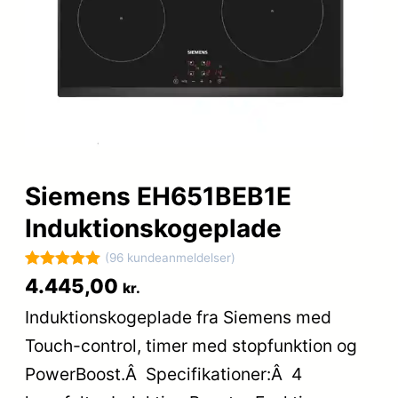
Siemens EH651BEB1E
Induktionskogeplade
(96 kundeanmeldelser)
Bedømt
96
4.445,00
kr.
som
5
ud
Induktionskogeplade fra Siemens med
af 5
Touch-control, timer med stopfunktion og
baseret på
kundebedøm
PowerBoost.Â Specifikationer:Â 4
melser