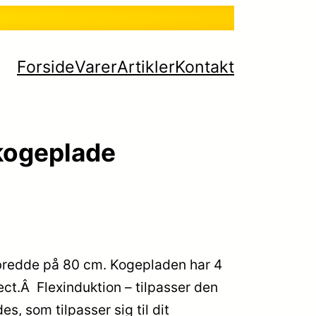
Forside
Varer
Artikler
Kontakt
kogeplade
redde på 80 cm. Kogepladen har 4
t.Â Flexinduktion – tilpasser den
, som tilpasser sig til dit