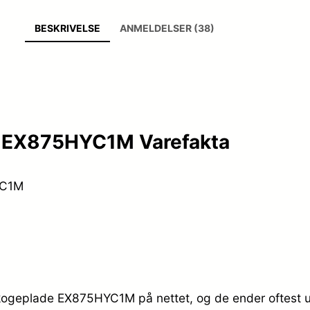
BESKRIVELSE
ANMELDELSER (38)
e EX875HYC1M Varefakta
YC1M
skogeplade EX875HYC1M på nettet, og de ender oftest u