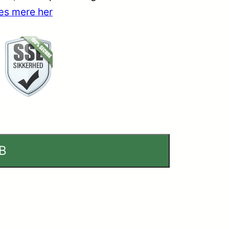
æs mere her
B