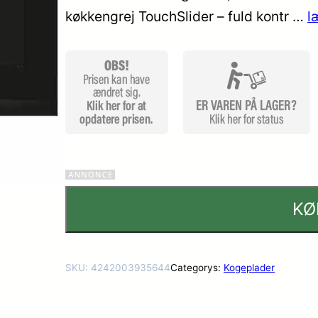
køkkengrej TouchSlider – fuld kontr …
l
KØ
SKU:
4242003935644
Categorys:
Kogeplader