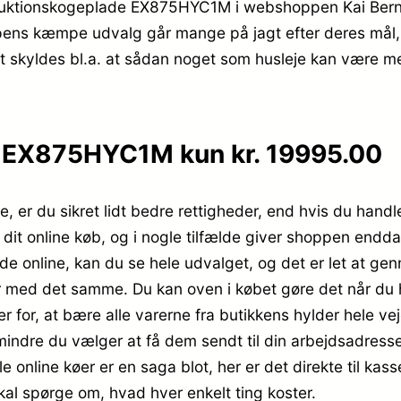
duktionskogeplade EX875HYC1M i webshoppen Kai Bernt
ppens kæmpe udvalg går mange på jagt efter deres mål,
t skyldes bl.a. at sådan noget som husleje kan være m
 EX875HYC1M kun kr. 19995.00
, er du sikret lidt bedre rettigheder, end hvis du handle
er dit online køb, og i nogle tilfælde giver shoppen end
de online, kan du se hele udvalget, og det er let at ge
er med det samme. Du kan oven i købet gøre det når du 
r for, at bære alle varerne fra butikkens hylder hele ve
indre du vælger at få dem sendt til din arbejdsadresse,
e online køer er en saga blot, her er det direkte til ka
skal spørge om, hvad hver enkelt ting koster.