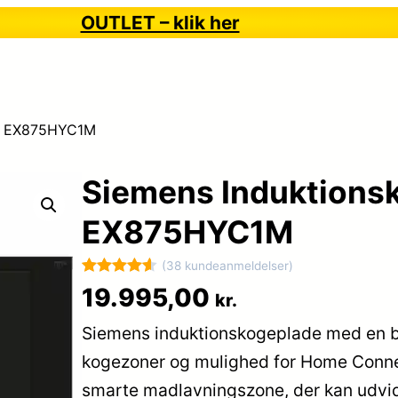
OUTLET – klik her
de EX875HYC1M
Siemens Induktions
EX875HYC1M
(38 kundeanmeldelser)
Bedømt
38
19.995,00
kr.
som
4.6
Siemens induktionskogeplade med en b
ud af 5
baseret på
kogezoner og mulighed for Home Connec
kundebedø
smarte madlavningszone, der kan udvides
mmelser