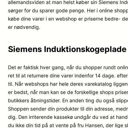
allemandsviden at man helst køber sin Siemens In
sørger for du sparer gode penge. Her i online sho
købe dine varer i en webshop er priserne bedre- de
er nødvendig.
Siemens Induktionskogeplade
Det er faktisk hver gang, når du shopper rundt online
ret til at returnere dine varer indenfor 14 dage. eft
til. Når webshops har hele deres varekatalog liggen
er bedst, når man kan se de forskellige shops pris
butikkers åbningstider. En anden ting du også slippe
Shoppen sender din produkter til din adresse, medm
dig. Den irriterende kassekø undgår du ved at handl
du ikke din tid på at vente på fru Hansen, der lige 