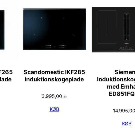
F265
Scandomestic IKF285
Sieme
lade
induktionskogeplade
Induktionsko
med Emh
ED851FQ
3.995,00
kr.
KØB
14.995,0
KØB