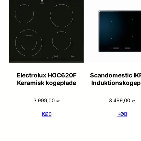
Electrolux HOC620F
Scandomestic IK
Keramisk kogeplade
Induktionskogep
3.999,00
3.499,00
kr.
kr.
KØB
KØB