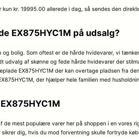
r kun kr. 19995.00
allerede i dag, så sendes den direkte
ade EX875HYC1M på udsalg?
em og bolig. Som oftest er de hårde hvidevarer, vi tænke
dt udvalg af skønne og fede hårde hvidevarer der stilmæss
geplade EX875HYC1M der kan overtage pladsen fra den g
 EX875HYC1M, der hjælper hele familien med husholdni
de EX875HYC1M
de mest populære varer her på shoppen i en vores rigt
 sikrer dig, hvis du mod forventning skulle fortryde købe