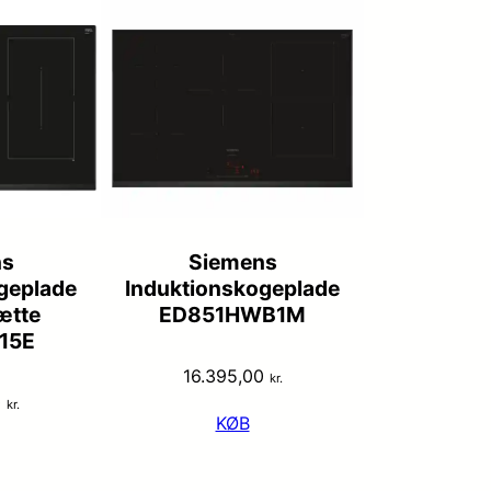
ns
Siemens
geplade
Induktionskogeplade
ætte
ED851HWB1M
15E
16.395,00
kr.
0
kr.
KØB