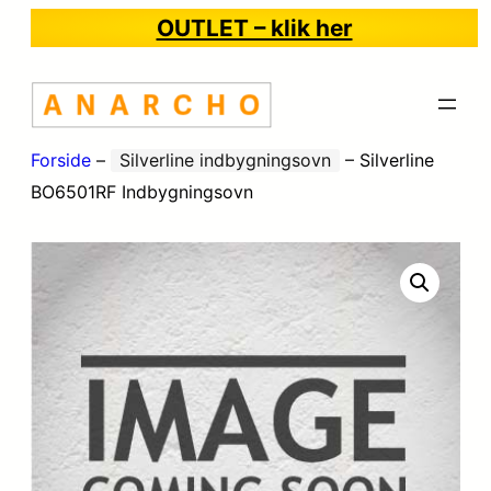
OUTLET – klik her
Forside
–
Silverline indbygningsovn
–
Silverline
BO6501RF Indbygningsovn