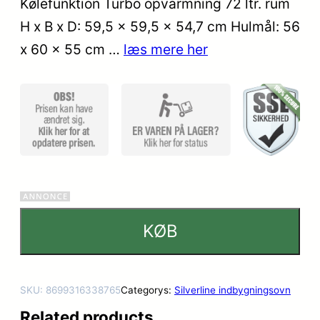
Kølefunktion Turbo opvarmning 72 ltr. rum
kundebed
H x B x D: 59,5 x 59,5 x 54,7 cm Hulmål: 56
ømmels
er
x 60 x 55 cm …
læs mere her
KØB
SKU:
8699316338765
Categorys:
Silverline indbygningsovn
Related products