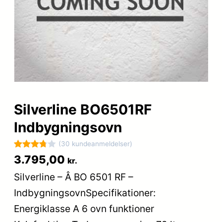
Silverline BO6501RF
Indbygningsovn
(30 kundeanmeldelser)
Bedømt
30
3.795,00
kr.
som
Silverline – Â BO 6501 RF –
3.8
ud af
IndbygningsovnSpecifikationer:
5
baseret
Energiklasse A 6 ovn funktioner
på