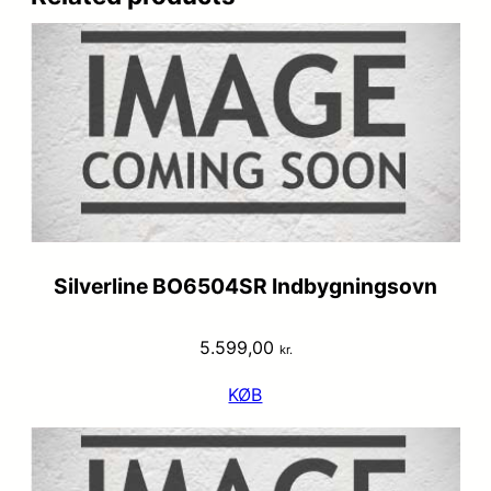
Silverline BO6504SR Indbygningsovn
5.599,00
kr.
KØB