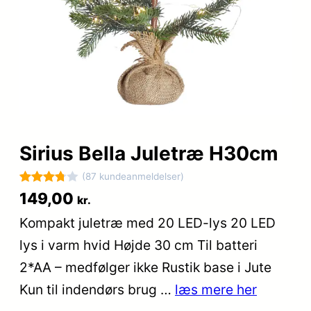
Sirius Bella Juletræ H30cm
(87 kundeanmeldelser)
Bedømt
87
149,00
kr.
som
Kompakt juletræ med 20 LED-lys 20 LED
3.8
ud af
lys i varm hvid Højde 30 cm Til batteri
5
baseret
2*AA – medfølger ikke Rustik base i Jute
på
Kun til indendørs brug …
læs mere her
kundebed