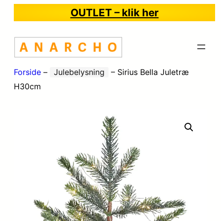
OUTLET – klik her
Forside
–
Julebelysning
–
Sirius Bella Juletræ
H30cm