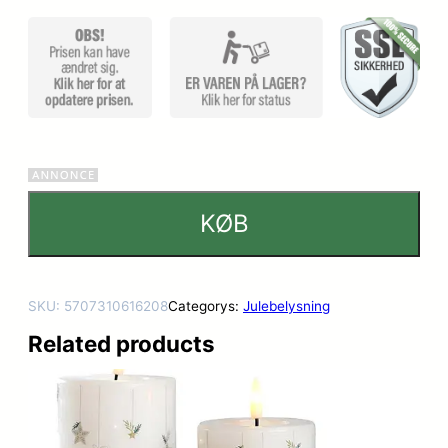
ømmels
er
KØB
SKU:
5707310616208
Categorys:
Julebelysning
Related products