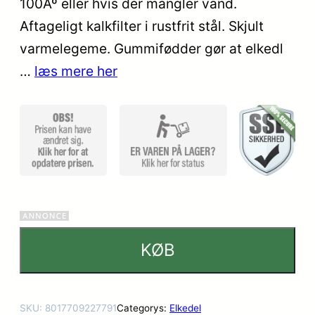
100Âº eller hvis der mangler vand.
kundebed
Aftageligt kalkfilter i rustfrit stål. Skjult
ømmels
er
varmelegeme. Gummifødder gør at elkedl
…
læs mere her
KØB
SKU:
8017709227791
Categorys:
Elkedel