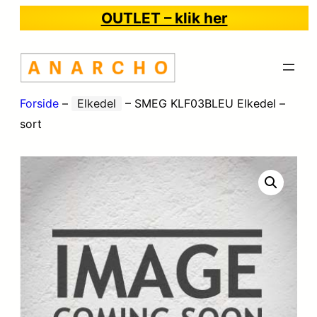
OUTLET – klik her
Forside
–
Elkedel
–
SMEG KLF03BLEU Elkedel –
sort