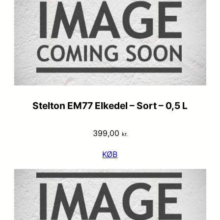
Stelton EM77 Elkedel – Sort – 0,5 L
399,00
kr.
KØB