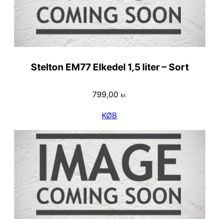
Stelton EM77 Elkedel 1,5 liter – Sort
799,00
kr.
KØB