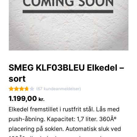
SMEG KLF03BLEU Elkedel –
sort
(67 kundeanmeldelser)
Bedømt
67
1.199,00
kr.
som
Elkedel fremstillet i rustfrit stål. Lås med
3.7
ud
push-åbning. Kapacitet: 1,7 liter. 360Âº
af 5
baseret
placering på soklen. Automatisk sluk ved
på