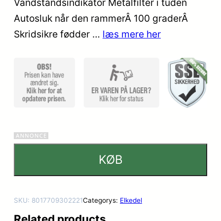
Vandstandsindikator Metalfilter i tuden
Autosluk når den rammerÂ 100 graderÂ
Skridsikre fødder …
læs mere her
KØB
SKU:
8017709302221
Categorys:
Elkedel
Related products