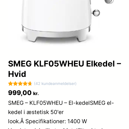
SMEG KLF05WHEU Elkedel –
Hvid
(42 kundeanmeldelser)
Bedømt
42
999,00
kr.
som
4.7
SMEG – KLF05WHEU – El-kedelSMEG el-
ud af 5
kedel i æstetisk 50'er
baseret på
kundebedø
look.Â Specifikationer: 1400 W
mmelser