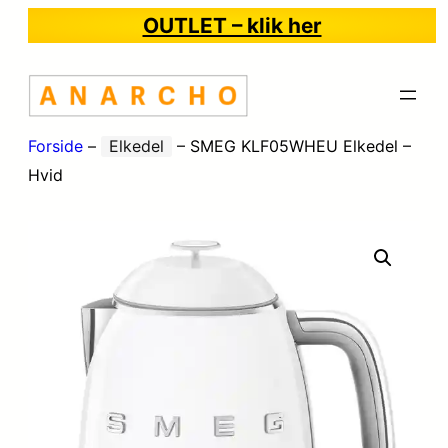
OUTLET – klik her
Forside
–
Elkedel
–
SMEG KLF05WHEU Elkedel –
Hvid